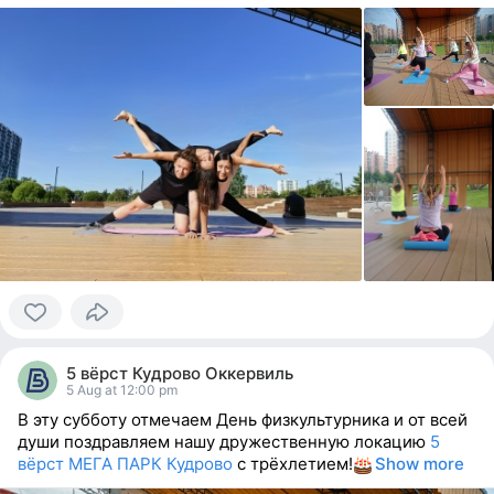
0
people
5 вёрст Кудрово Оккервиль
reacted
5 Aug at 12:00 pm
В эту субботу отмечаем День физкультурника и от всей
души поздравляем нашу дружественную локацию
5
вёрст МЕГА ПАРК Кудрово
с трёхлетием!
Show more