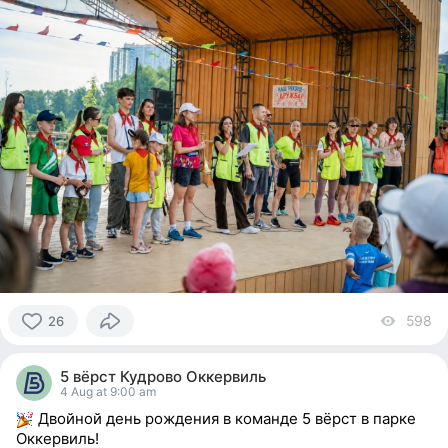
598
vi
26
26
people
5 вёрст Кудрово Оккервиль
reacted
4 Aug at 9:00 am
Двойной день рождения в команде 5 вёрст в парке
Оккервиль!