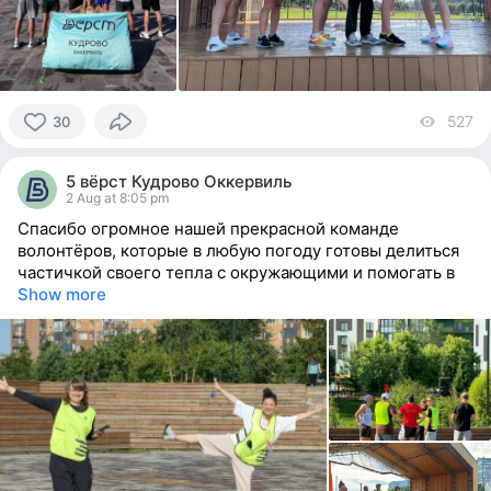
527
vi
30
30
people
5 вёрст Кудрово Оккервиль
reacted
2 Aug at 8:05 pm
Спасибо огромное нашей прекрасной команде
волонтёров, которые в любую погоду готовы делиться
частичкой своего тепла с окружающими и помогать в
Show more