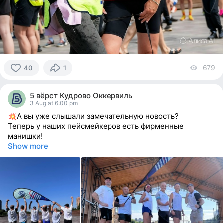
679
vi
40
1
40
people
5 вёрст Кудрово Оккервиль
reacted
3 Aug at 6:00 pm
А вы уже слышали замечательную новость?
Теперь у наших пейсмейкеров есть фирменные
манишки!
Show more