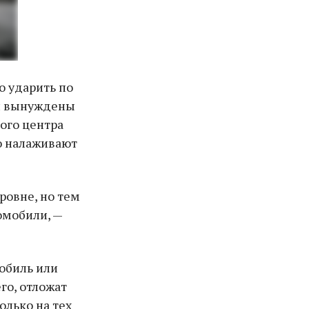
о ударить по
 и вынуждены
ого центра
ю налаживают
ровне, но тем
омобили, —
мобиль или
го, отложат
олько на тех