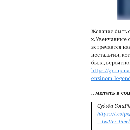
Желание быть с
х. Увенчанные 
встречается н
ностальгии, ко
была, вероятно
https://groupma
enzinom_legend
…читать в со
Судьба YotaP
https://t.co/p
…twitter-timel