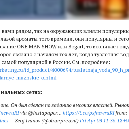
 вами рядом, так на окружающих влияли популярные
славой ароматы того времени, они популярны и сего
азвание ONE MAN SHOW или Bogart, то возникает о
торое связано с началом тех лет, когда туалетная в
, самой популярной в России. См. подробнее:
rketing.ru/id_product/4000694/tualetnaja_voda_90_h_p
arnye_muzhskie_o.html
циальных сетях:
hone. Он был сделан по заданию высоких властей. Рын
xjnewruRI
via @instapaper…
https://t.co/pxjnewruRI
from:
ines
— Serg Ivanov (@obzorprezent)
Fri Apr 03 11:36:12 +