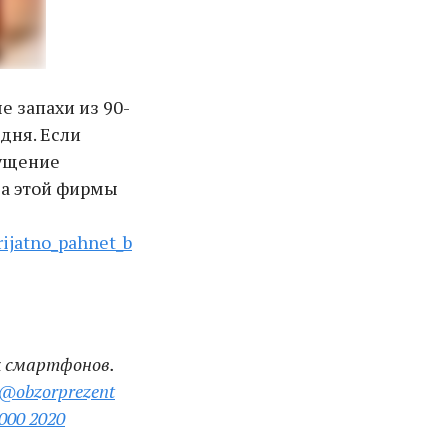
 запахи из 90-
дня. Если
щущение
ода этой фирмы
rijatno_pahnet_b
ок смартфонов.
@obzorprezent
0000 2020