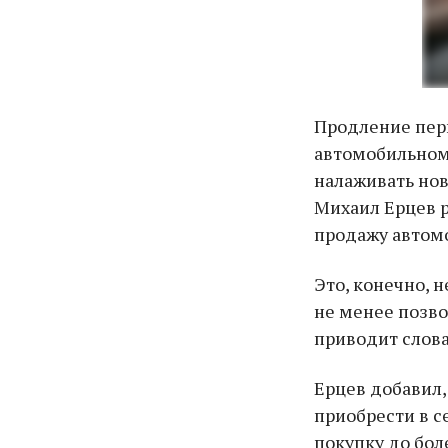
Продление пери
автомобильном
налаживать но
Михаил Ерцев р
продажу автом
Это, конечно, 
не менее позв
приводит слова
Ерцев добавил,
приобрести в с
покупку до бол