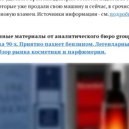
оторые уже продали свою машину и сейчас, в срочн
 новую взамен. Источники информации - см.
подробн
ые материалы от аналитического бюро group
да 90-х. Приятно пахнет бензином. Легендарн
бзор рынка косметики и парфюмерии.