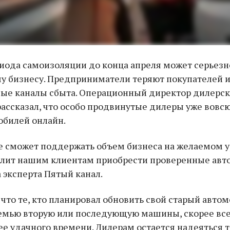
ода самоизоляции до конца апреля может серьезн
у бизнесу. Предприниматели теряют покупателей
вые каналы сбыта. Операционный директор дилерск
ассказал, что особо продвинутые дилеры уже вовс
обилей онлайн.
не сможет поддержать объем бизнеса на желаемом у
олит нашим клиентам приобрести проверенные авт
 эксперта Пятый канал.
 что те, кто планировал обновить свой старый авто
емью вторую или последующую машины, скорее все
ее удачного времени. Дилерам остается надеяться т