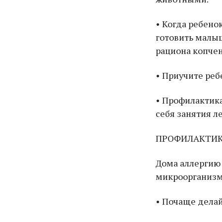
• Когда ребено
готовить малыш
рациона копчен
• Приучите реб
• Профилактика
себя занятия л
ПРОФИЛАКТИК
Дома аллергию 
микроорганизм
• Почаще делай