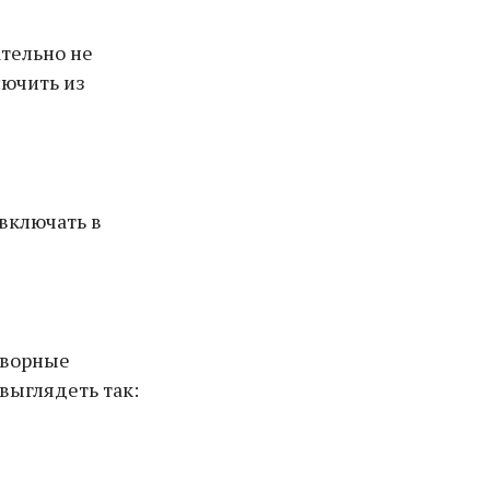
ательно не
лючить из
включать в
творные
выглядеть так: