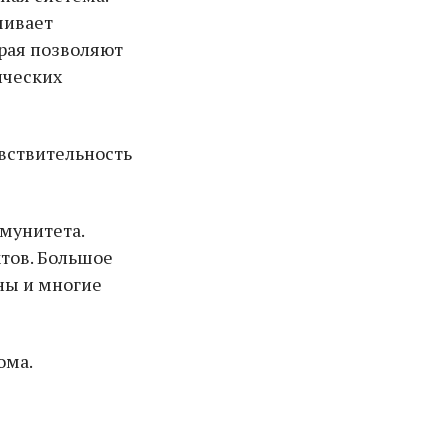
чивает
орая позволяют
ических
вствительность
мунитета.
ктов. Большое
ны и многие
ома.