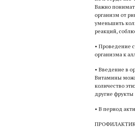
Важно понимать
организм от ри
уменьшить кол
реакций, собл
• Проведение 
организма к ал
• Введение в о
Витамины можно
количество эт
другие фрукты 
• В период акт
ПРОФИЛАКТИК