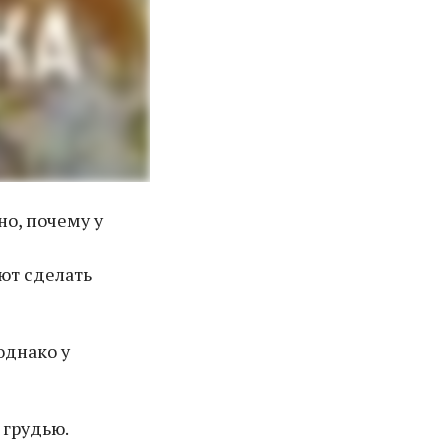
но, почему у
ют сделать
однако у
 грудью.