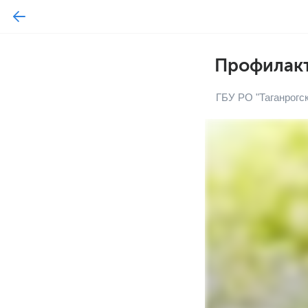
Профилакт
ГБУ РО "Таганрогс