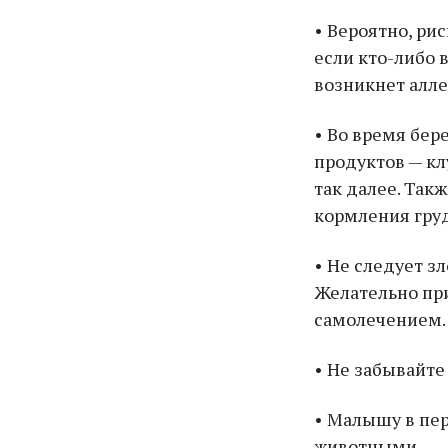
• Вероятно, ри
если кто-либо 
возникнет алле
• Во время бер
продуктов — кл
так далее. Так
кормления груд
• Не следует з
Желательно при
самолечением.
• Не забывайте
• Малышу в пе
животными.