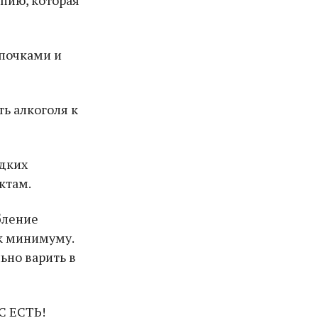
 почками и
ть алкоголя к
адких
ктам.
бление
 к минимуму.
ьно варить в
С ЕСТЬ!