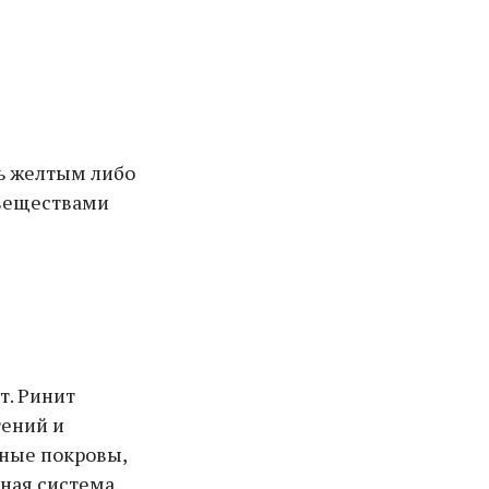
ь желтым либо
 веществами
т. Ринит
тений и
жные покровы,
ная система.