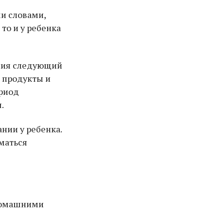
ми словами,
то и у ребенка
ения следующий
е продукты и
ериод
.
нии у ребенка.
маться
 домашними