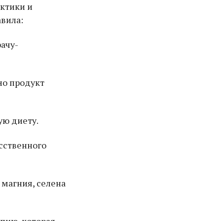
актики и
вила:
ачу-
но продукт
ую диету.
сственного
магния, селена
пию, которая