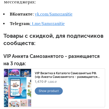
мессенджерах:
ВКонтакте
:
vk.com/Samozanitie
Telegram
:
t.me/Samozanitie
Товары с скидкой, для подписчиков
сообществ:
VIP Анкета Самозанятого - размещается
на 3 года:
VIP Визитка в Каталоге Самозанятые РФ.
(vip Анкета Самозанятого - размещается
на 3 года)
1,470 ₽
1,590 ₽
p
o
r
l
Show product
i
d
c
p
e
r
₽
i