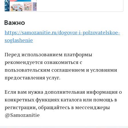
e
r
₽
i
4
c
9
e
0
₽
Важно
6
7
https://samozanitie.ru/dogovor-i-polzovatelskoe-
0
soglashenie
Перед использованием платформы
рекомендуется ознакомиться с
пользовательским соглашением и условиями
предоставления услуг.
Если вам нужна дополнительная информация о
конкретных функциях каталога или помощь в
регистрации, обращайтесь в мессенджеры
@Samozanitie