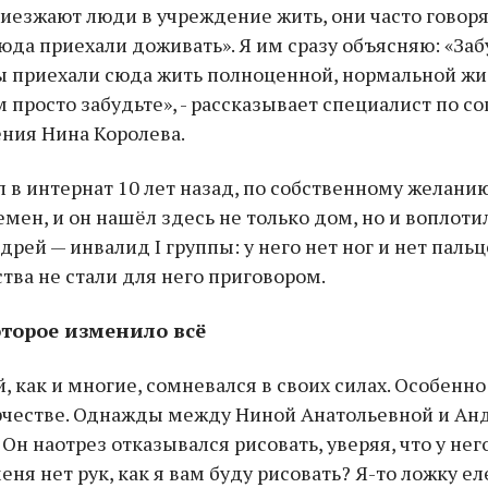
риезжают люди в учреждение жить, они часто говорят
юда приехали доживать». Я им сразу объясняю: «Заб
ы приехали сюда жить полноценной, нормальной жиз
м просто забудьте», - рассказывает специалист по с
ния Нина Королева.
 в интернат 10 лет назад, по собственному желанию
емен, и он нашёл здесь не только дом, но и воплоти
рей — инвалид I группы: у него нет ног и нет пальце
ства не стали для него приговором.
оторое изменило всё
, как и многие, сомневался в своих силах. Особенно
орчестве. Однажды между Ниной Анатольевной и Ан
 Он наотрез отказывался рисовать, уверяя, что у нег
еня нет рук, как я вам буду рисовать? Я-то ложку ел