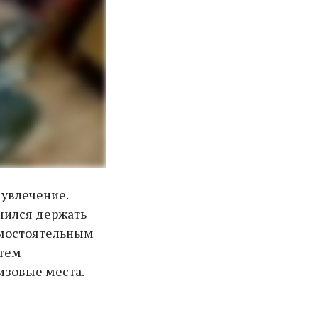
 увлечение.
чился держать
самостоятельным
атем
изовые места.