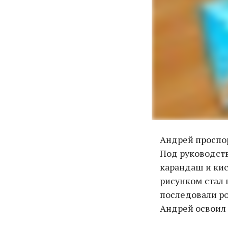
Андрей проспор
Под руководст
карандаш и кис
рисунком стал 
последовали ро
Андрей освоил