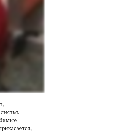
т,
 листья.
юбимые
прикасается,