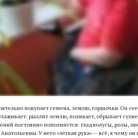
ятельно покупает семена, землю, горшочки. Он сее
ухаживает: рыхлит землю, поливает, обрывает сухие
ений постоянно пополняется: гладиолусы, розы, л
натольевны. У него «лёгкая рука» — всё, к чему он 