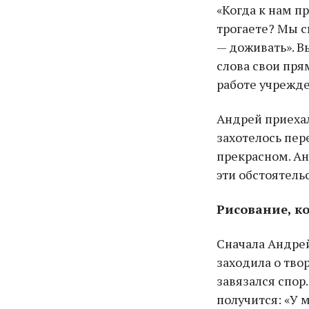
«Когда к нам п
трогаете? Мы с
— доживать». В
слова свои пря
работе учрежде
Андрей приехал
захотелось пер
прекрасном. Анд
эти обстоятель
Рисование, к
Сначала Андрей
заходила о тв
завязался спор.
получится: «У м