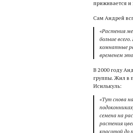
приживается и 
Сам Андрей всп
«Растения ме
больше всего
комнатные ра
временем эт
В 2000 году Анд
группы. Жил в п
Исилькуль:
«Тут снова н
подоконниках,
семена на ра
растения цве
красотой до п