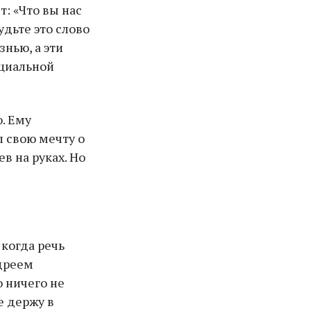
: «Что вы нас
удьте это слово
нью, а эти
оциальной
. Ему
л свою мечту о
в на руках. Но
 когда речь
дреем
о ничего не
е держу в