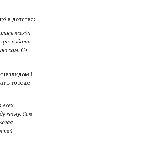
щё в детстве:
лись всегда
ь разводить
то сам. Со
 инвалидом I
ат в городе
 всех
ду весну. Сею
Когда
 этой