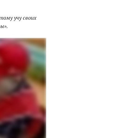
этому учу своих
вы».