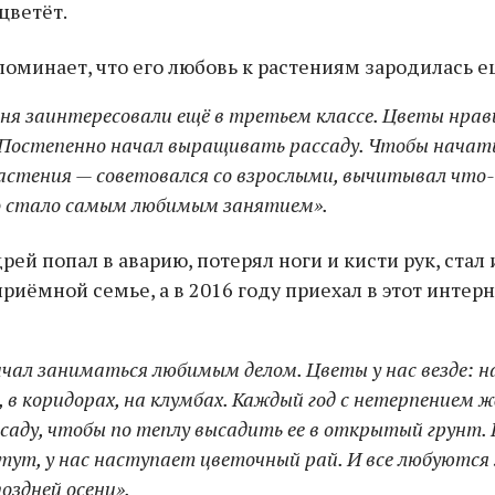
цветёт.
оминает, что его любовь к растениям зародилась е
ня заинтересовали ещё в третьем классе. Цветы нрави
. Постепенно начал выращивать рассаду. Чтобы начат
стения — советовался со взрослыми, вычитывал что-
о стало самым любимым занятием».
рей попал в аварию, потерял ноги и кисти рук, стал
риёмной семье, а в 2016 году приехал в этот интерн
ачал заниматься любимым делом. Цветы у нас везде: на
 в коридорах, на клумбах. Каждый год с нетерпением ж
ссаду, чтобы по теплу высадить ее в открытый грунт. 
тут, у нас наступает цветочный рай. И все любуются
оздней осени».