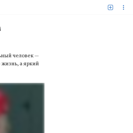
м
ьный человек —
 жизнь, а яркий