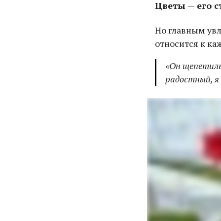
Цветы — его 
Но главным увл
относится к ка
«Он щепетиль
радостный, я 