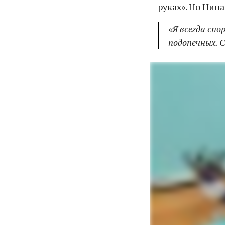
руках». Но Нин
«Я всегда спо
подопечных. С