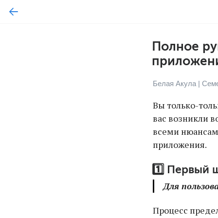
Полное ру
приложени
Белая Акула | Сем
Вы только-толь
вас возникли в
всеми нюансами
приложения.
1️⃣ Первый 
Для пользов
Процесс предел