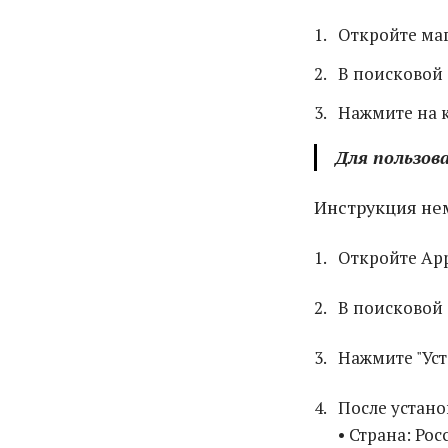
Откройте ма
В поисковой 
Нажмите на к
Для пользов
Инструкция нем
Откройте Ap
В поисковой с
Нажмите "Уст
После устано
• Страна: Рос