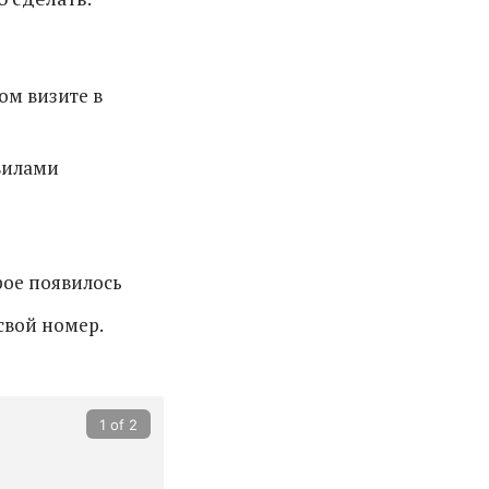
ом визите в
авилами
рое появилось
свой номер.
1 of 2