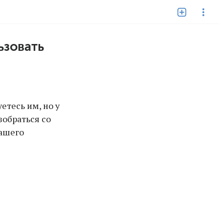
ьзовать
етесь им, но у
зобраться со
нашего