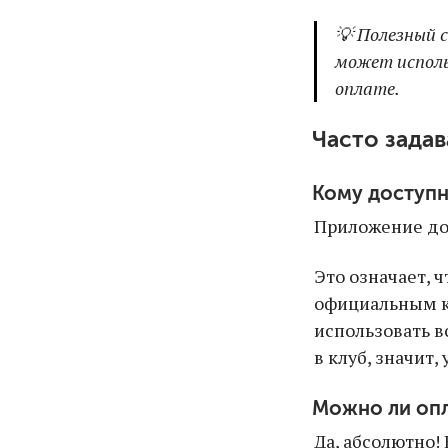
💡 Полезный 
может исполь
оплате.
Часто зада
Кому доступ
Приложение дос
Это означает, 
официальным кл
использовать в
в клуб, значит,
Можно ли опл
Да, абсолютно! 