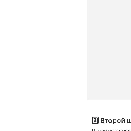
2️⃣ Второй 
После установк