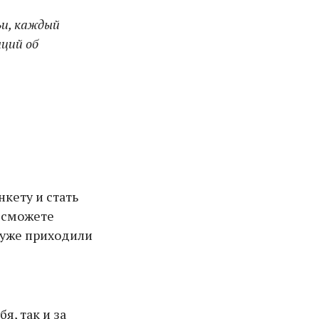
ьи, каждый
нций об
нкету и стать
ы сможете
 уже приходили
я, так и за