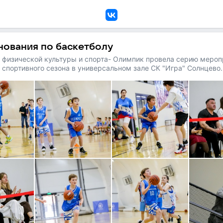
VK
ования по баскетболу
 физической культуры и спорта- Олимпик провела серию мероп
спортивного сезона в универсальном зале СК "Игра" Солнцево.