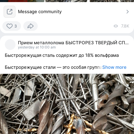
Message community
7.8K
vi
3
3
people
Прием металлолома БЫСТРОРЕЗ ТВЕРДЫЙ СПЛАВ ВК ТК
reacted
yesterday at 10:00 am
Быстрорежущая сталь содержит до 18% вольфрама
Быстрорежущие стали — это особая группа
Show more