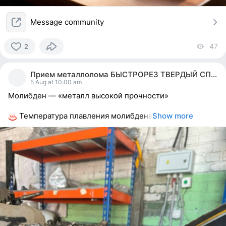
Message community
47
vi
2
2
people
Прием металлолома БЫСТРОРЕЗ ТВЕРДЫЙ СПЛАВ ВК ТК
reacted
5 Aug at 10:00 am
Молибден — «металл высокой прочности»
Температура плавления молибдена
Show more