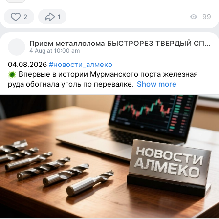
99
vi
2
1
2
people
Прием металлолома БЫСТРОРЕЗ ТВЕРДЫЙ СПЛАВ ВК ТК
reacted
4 Aug at 10:00 am
04.08.2026
#новости_алмеко
Впервые в истории Мурманского порта железная
руда обогнала уголь по перевалке.
Show more