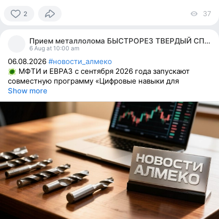
37
vi
2
2
people
Прием металлолома БЫСТРОРЕЗ ТВЕРДЫЙ СПЛАВ ВК ТК
reacted
6 Aug at 10:00 am
06.08.2026
#новости_алмеко
МФТИ и ЕВРАЗ с сентября 2026 года запускают
совместную программу «Цифровые навыки для
Show more