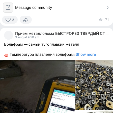
Message community
71
vi
2
2
people
Прием металлолома БЫСТРОРЕЗ ТВЕРДЫЙ СПЛАВ ВК ТК
reacted
3 Aug at 9:50 am
Вольфрам — самый тугоплавкий металл
Температура плавления вольфрама
Show more