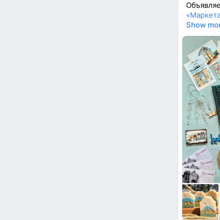
Объявля
«Маркета
Show mo