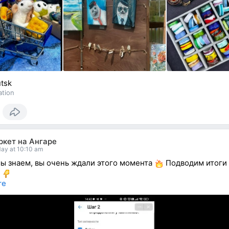
utsk
ation
ркет на Ангаре
ay at 10:10 am
мы знаем, вы очень ждали этого момента
Подводим итоги 
в
re