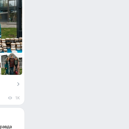
1K
views
правда