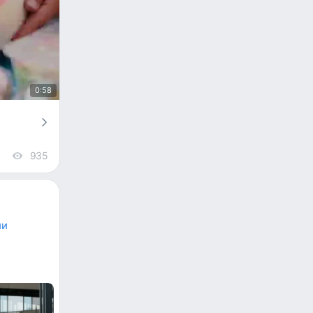
0:58
935
views
ии