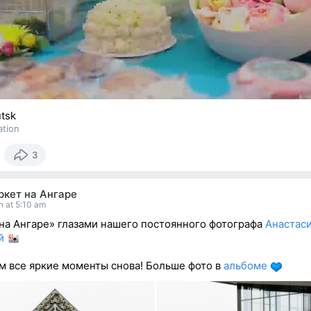
utsk
ation
3
ркет на Ангаре
n at 5:10 am
на Ангаре» глазами нашего постоянного фотографа
Анастас
й
 все яркие моменты снова! Больше фото в
альбоме