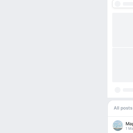
All posts
Ма
pos
1 Ma