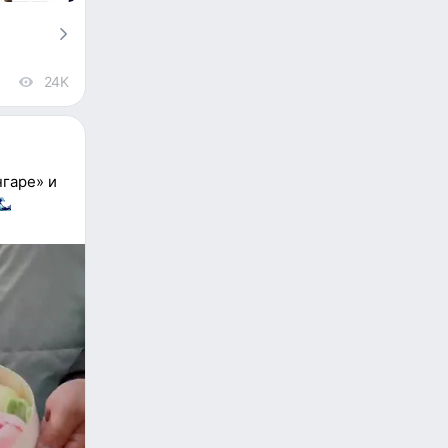
24K
views
нгаре» и