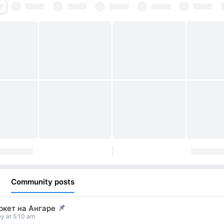
Community posts
ркет на Ангаре
t pinned
y at 5:10 am