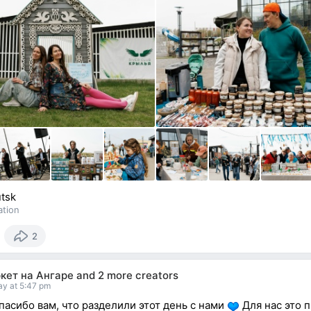
utsk
ation
2
кет на Ангаре
and
2 more creators
y at 5:47 pm
спасибо вам, что разделили этот день с нами
Для нас это 