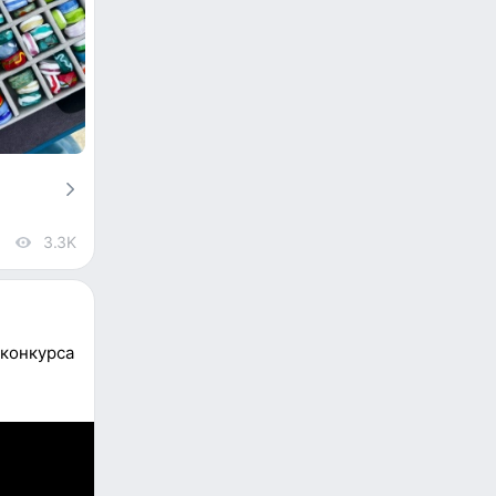
3.3K
views
конкурса