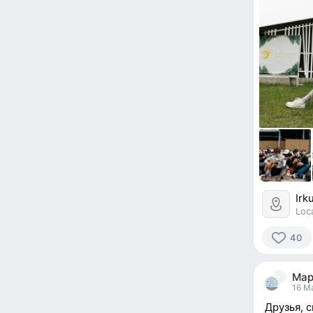
Irk
Loc
40
40
people
Мар
reacted
16 Ma
Друзья, 