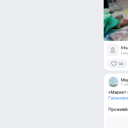
Irk
Loc
34
34
people
Ма
reacted
1 Ju
«Маркет 
Гаськово
Проживём