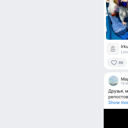
Irk
Loc
99
99
people
Ма
reacted
16 M
Друзья, 
репосто
Show mo