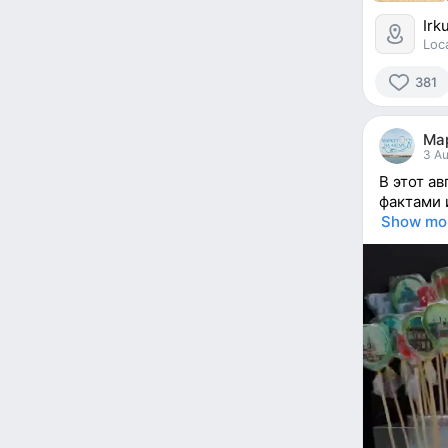
Irk
Loc
381
381
people
Ма
reacted
3 Au
В этот а
фактами 
Show mo