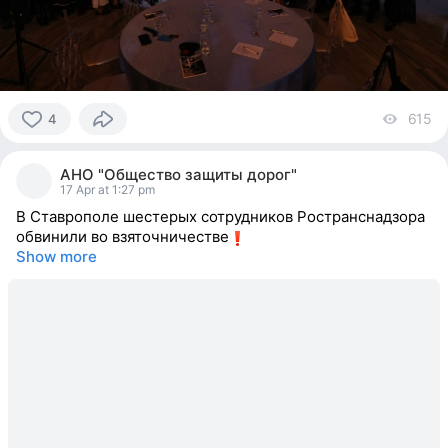
615
vi
4
4
people
АНО "Общество защиты дорог"
reacted
17 Apr at 1:27 pm
В Ставрополе шестерых сотрудников Ространснадзора
обвинили во взяточничестве
Show more