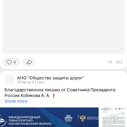
362
vi
4
4
people
АНО "Общество защиты дорог"
reacted
16 Apr at 5:11 pm
Благодарственное письмо от Советника Президента
России Кобякова А. А.
Show more