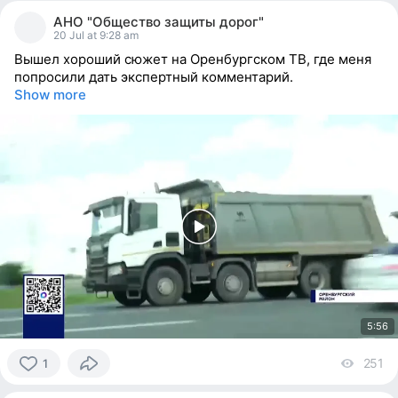
people
АНО "Общество защиты дорог"
reacted
20 Jul at 9:28 am
Вышел хороший сюжет на Оренбургском ТВ, где меня
попросили дать экспертный комментарий.
Show more
5:56
251
vi
1
1