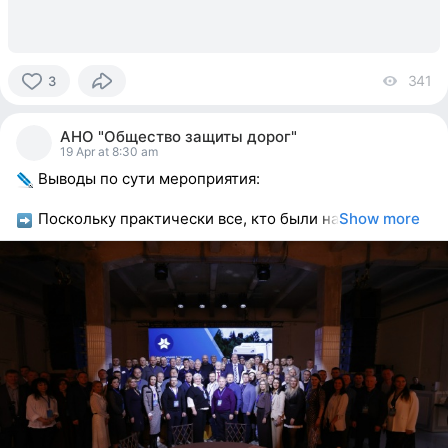
341
vi
3
3
people
АНО "Общество защиты дорог"
reacted
19 Apr at 8:30 am
Выводы по сути мероприятия:
Поскольку практически все, кто были на
Show more