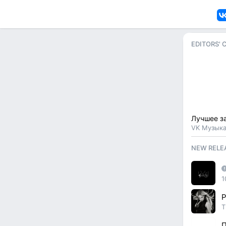
EDITORS' 
VK Музык
NEW RELE
1
Р
T
П