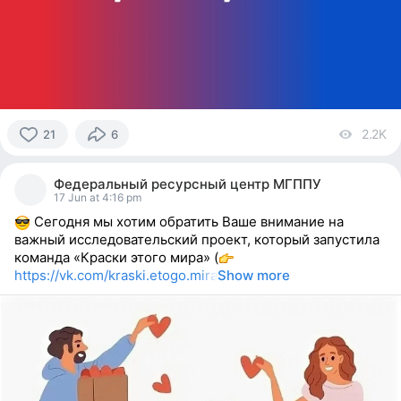
2.2K
vi
21
6
21
people
Федеральный ресурсный центр МГППУ
reacted
17 Jun at 4:16 pm
Сегодня мы хотим обратить Ваше внимание на
важный исследовательский проект, который запустила
команда «Краски этого мира» (
https://vk.com/kraski.etogo.mira
Show more