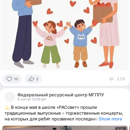
3.5K
vi
10
3
10
people
Федеральный ресурсный центр МГППУ
reacted
5 Jun at 12:09 pm
В конце мая в школе «РАСсвет» прошли
традиционные выпускные – торжественные концерты,
на которых для ребят прозвенел последний
Show more