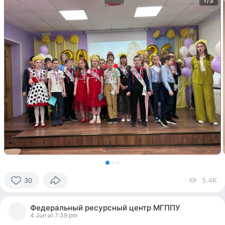
1/3
5.4K
vi
30
30
people
Федеральный ресурсный центр МГППУ
reacted
4 Jun at 7:39 pm