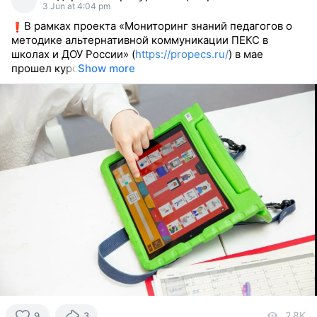
3 Jun at 4:04 pm
В рамках проекта «Мониторинг знаний педагогов о
методике альтернативной коммуникации ПЕКС в
школах и ДОУ России» (
https://propecs.ru/
) в мае
прошел курс
Show more
2.8K
vi
9
3