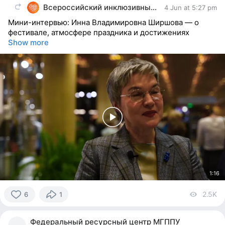
Всероссийский инклюзивный фестиваль #ЛюдиКакЛюди
4 Jun at 5:27 pm
Мини-интервью: Инна Владимировна Ширшова — о
фестивале, атмосфере праздника и достижениях
Show more
1:16
2.5K
vi
6
1
6
people
Федеральный ресурсный центр МГППУ
reacted