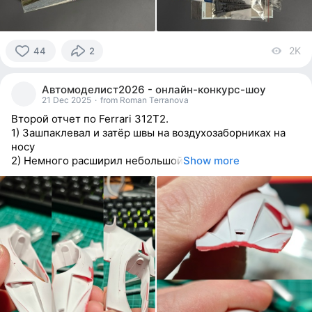
2K
vi
44
2
44
people
Автомоделист2026 - онлайн-конкурс-шоу
reacted
21 Dec 2025
·
from Roman Terranova
Второй отчет по Ferrari 312T2.
1) Зашпаклевал и затёр швы на воздухозаборниках на
носу
2) Немного расширил небольшой
Show more