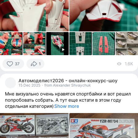
1.6K
vi
37
1
37
people
Автомоделист2026 - онлайн-конкурс-шоу
reacted
15 Dec 2025
·
from Alexander Shvaychuk
Мне визуально очень нравятся спортбайки и вот решил
попробовать собрать. А тут еще кстати в этом году
отдельная категория)
Show more