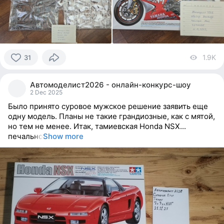
1.9K
vi
31
31
people
Автомоделист2026 - онлайн-конкурс-шоу
reacted
2 Dec 2025
Было принято суровое мужское решение заявить еще
одну модель. Планы не такие грандиозные, как с мятой,
но тем не менее. Итак, тамиевская Honda NSX...
печально
Show more