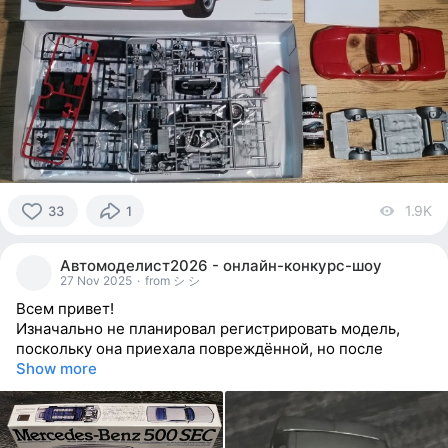
1.9K
vi
33
1
33
people
Автомоделист2026 - онлайн-конкурс-шоу
reacted
27 Nov 2025
·
from シ シ
Всем привет!
Изначально не планировал регистрировать модель,
поскольку она приехала повреждённой, но после
Show more