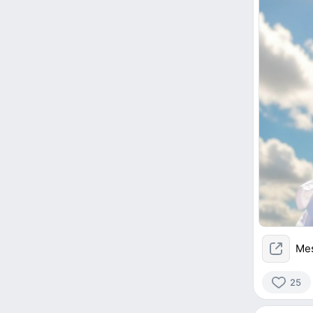
Me
25
25
people