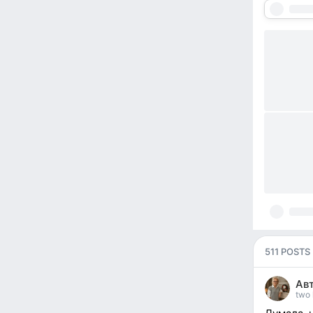
511 POSTS
Ав
two 