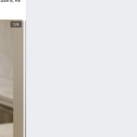
азать, на
1/6