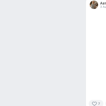
Ав
reacted
3 Au
7