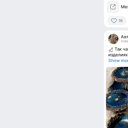
Me
16
16
people
Ав
reacted
toda
Так ча
изделиях
Show mo