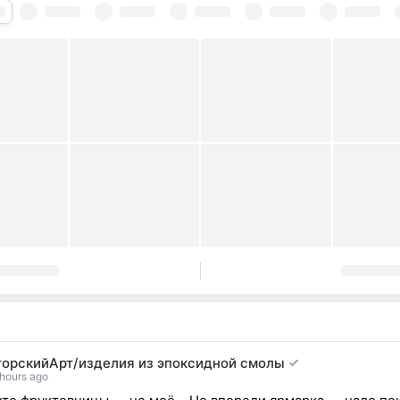
торскийАрт/изделия из эпоксидной смолы
hours ago