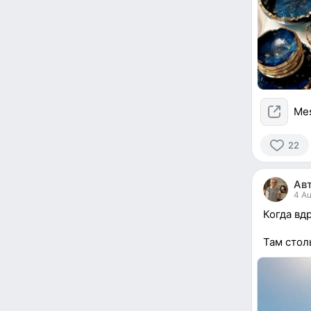
Me
22
22
people
Ав
reacted
4 Au
Когда вд
Там стол