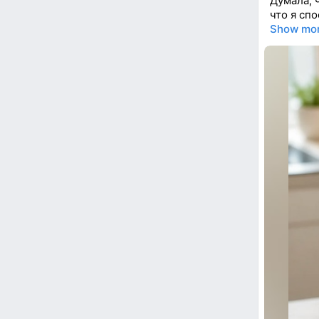
Думала, 
что я сп
Show mo