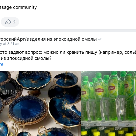
ssage community
2
торскийАрт/изделия из эпоксидной смолы
y at 8:21 am
сто задают вопрос: можно ли хранить пищу (например, соль)
 из эпоксидной смолы?
re