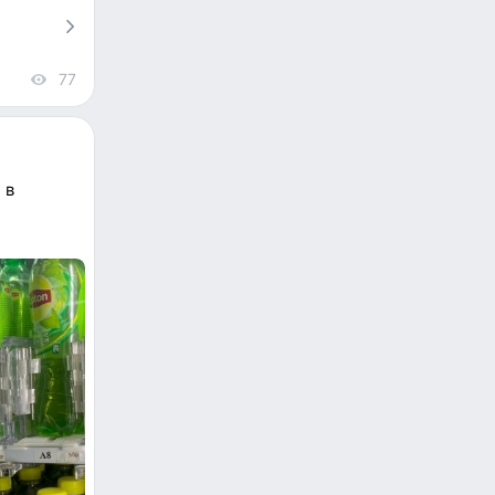
77
views
 в