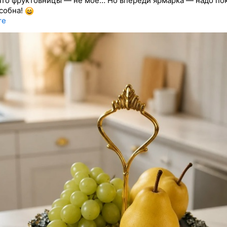
что фруктовницы — не моё… Но впереди ярмарка — надо пок
особна!
re