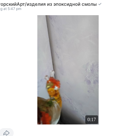
торскийАрт/изделия из эпоксидной смолы
g at 5:47 pm
0:17