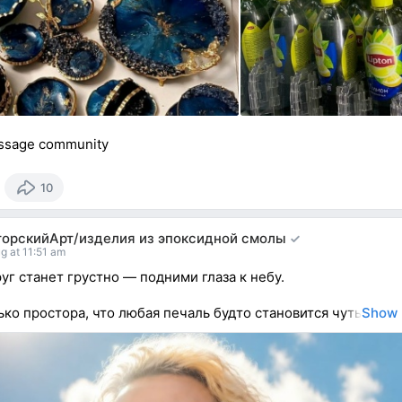
ssage community
10
торскийАрт/изделия из эпоксидной смолы
g at 11:51 am
руг станет грустно — подними глаза к небу.
ько простора, что любая печаль будто становится чуть
Show 