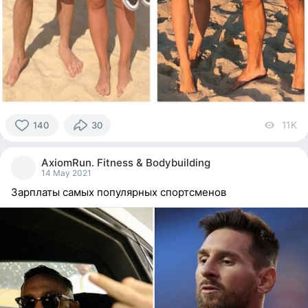
11K
vi
140
30
140
people
AxiomRun. Fitness & Bodybuilding
reacted
14 May 2021
Зарплаты самых популярных спортсменов