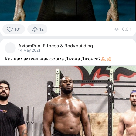
6.6K
vi
101
12
101
people
AxiomRun. Fitness & Bodybuilding
reacted
14 May 2021
Как вам актуальная форма Джона Джонса?