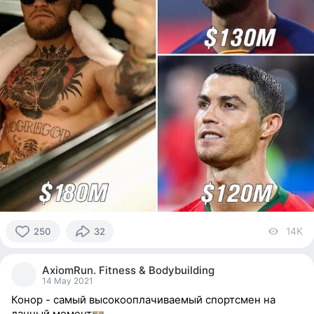
14K
vi
250
32
250
people
AxiomRun. Fitness & Bodybuilding
reacted
14 May 2021
Конор - самый высокооплачиваемый спортсмен на
данный момент