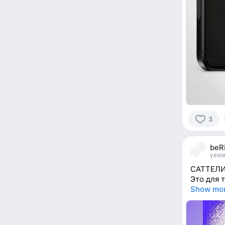
3
3
people
beRi
reacted
yeste
САТТЕЛИТ 
Это для т
Show mo