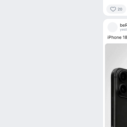
20
20
people
beR
reacted
yest
iPhone 1