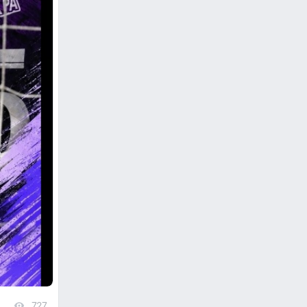
727
views