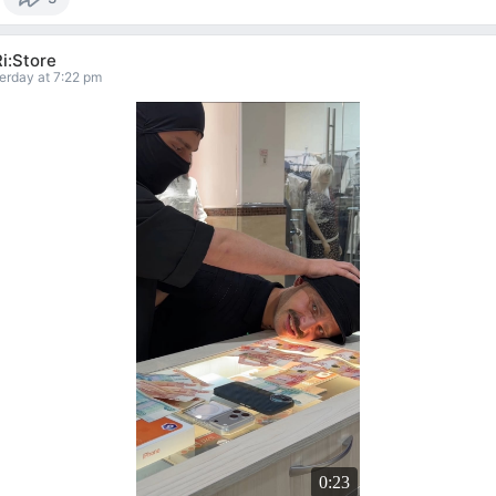
i:Store
erday at 7:22 pm
0:23