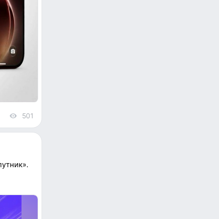
501
views
путник».