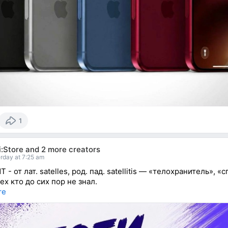
1
:Store
and
2 more creators
rday at 7:25 am
- от лат. satelles, род. пад. satellitis — «телохранитель», «с
ех кто до сих пор не знал.
re