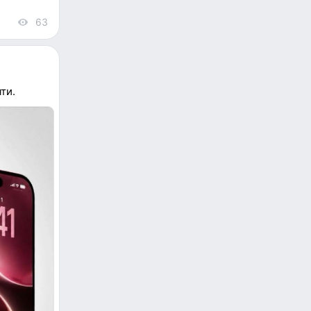
63
views
ти.