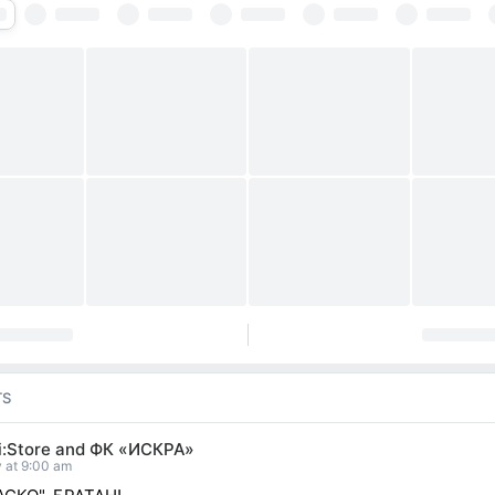
TS
:Store
and
ФК «ИСКРА»
 at 9:00 am