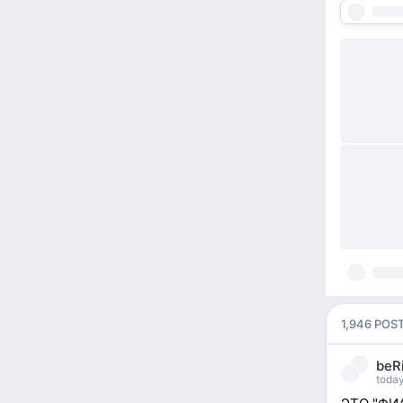
1,946 POS
beRi
today