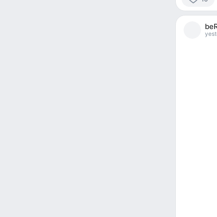
10
people
beR
reacted
yest