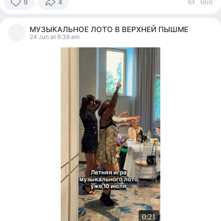
666
vi
9
4
9
people
МУЗЫКАЛЬНОЕ ЛОТО В ВЕРХНЕЙ ПЫШМЕ
reacted
24 Jun at 9:39 am
0:21