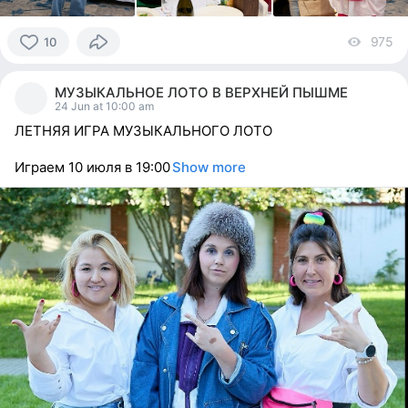
975
vi
10
10
people
МУЗЫКАЛЬНОЕ ЛОТО В ВЕРХНЕЙ ПЫШМЕ
reacted
24 Jun at 10:00 am
ЛЕТНЯЯ ИГРА МУЗЫКАЛЬНОГО ЛОТО
Играем 10 июля в 19:00
Show more