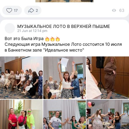
63
vi
17
2
17
people
МУЗЫКАЛЬНОЕ ЛОТО В ВЕРХНЕЙ ПЫШМЕ
reacted
21 Jun at 12:14 pm
Вот это Была Игра
Следующая игра Музыкальное Лото состоится 10 июля
в Банкетном зале "Идеальное место"