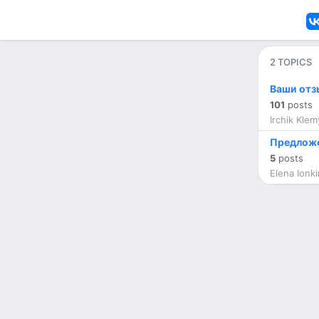
2 TOPICS
Ваши отз
101
posts
Irchik Kle
Предлож
5
posts
Elena Ionk