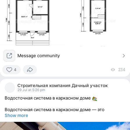
Message community
234
vi
4
4
people
Строительная компания Дачный участок
reacted
29 Jul at 5:26 pm
Водосточная система в каркасном доме
Водосточная система в каркасном доме — это
Show more