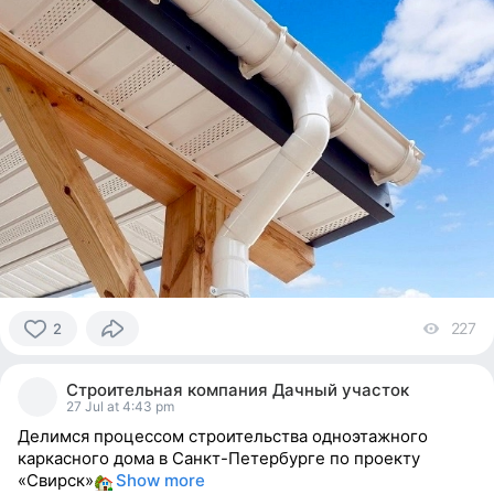
227
vi
2
2
people
Строительная компания Дачный участок
reacted
27 Jul at 4:43 pm
Делимся процессом строительства одноэтажного
каркасного дома в Санкт-Петербурге по проекту
«Свирск»
Show more