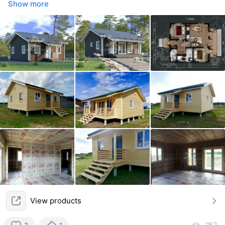
Show more
View products
282
vi
3
1