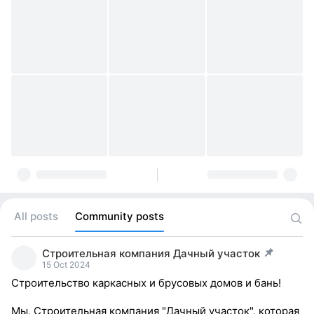
All posts
Community posts
Строительная компания Дачный участок
post pinned
15 Oct 2024
Строительство каркасных и брусовых домов и бань!
Мы, Строительная компания "Дачный участок", которая