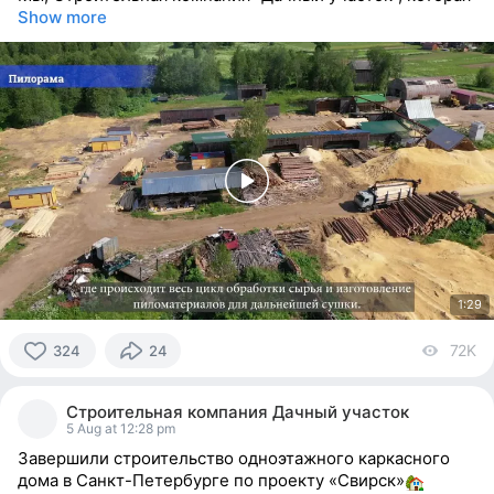
Show more
1:29
72K
vi
324
24
324
people
Строительная компания Дачный участок
reacted
5 Aug at 12:28 pm
Завершили строительство одноэтажного каркасного
дома в Санкт-Петербурге по проекту «Свирск»