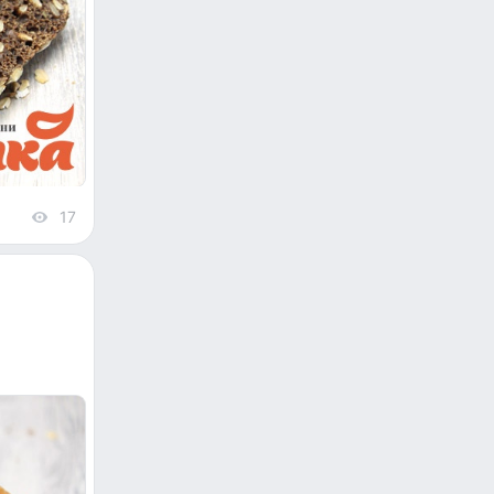
17
views