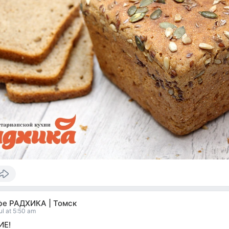
фе РАДХИКА | Томск
ul at 5:50 am
ИЕ!