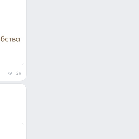
36
views