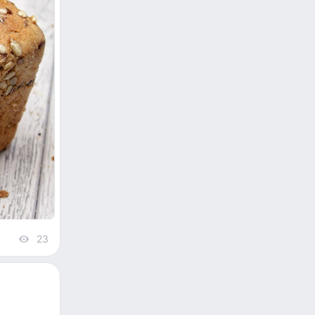
23
views