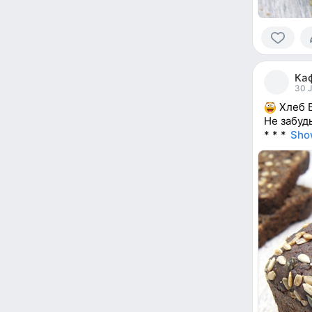
0
people
Ка
reacted
30 J
Хлеб 
Не забуд
* * *
Sho