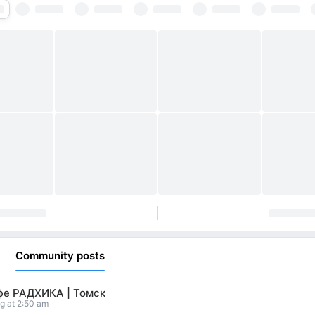
Community posts
фе РАДХИКА | Томск
g at 2:50 am