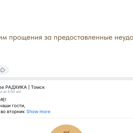
фе РАДХИКА | Томск
ul at 4:50 am
ИЕ!
наши гости,
 во вторник
Show more