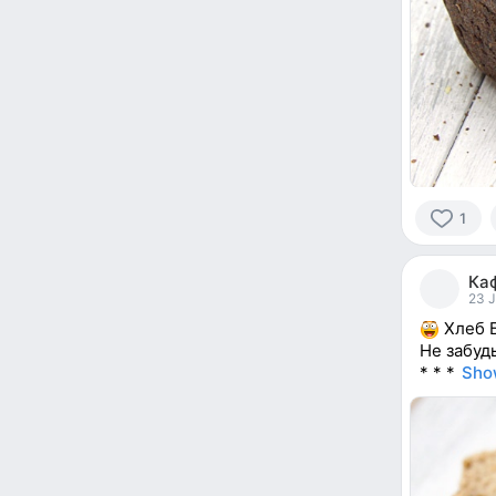
1
1
person
Ка
reacted
23 J
Хлеб 
Не забуд
* * *
Sho