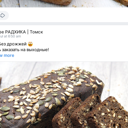
фе РАДХИКА | Томск
ul at 6:50 am
Без дрожжей
ь заказать на выходные!
w more