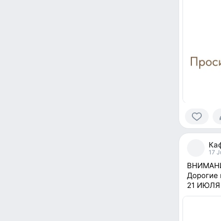
0
people
Ка
reacted
17 J
ВНИМАН
Дорогие 
21 ИЮЛЯ