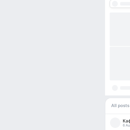
All posts
Ка
6 Au