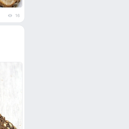
16
views