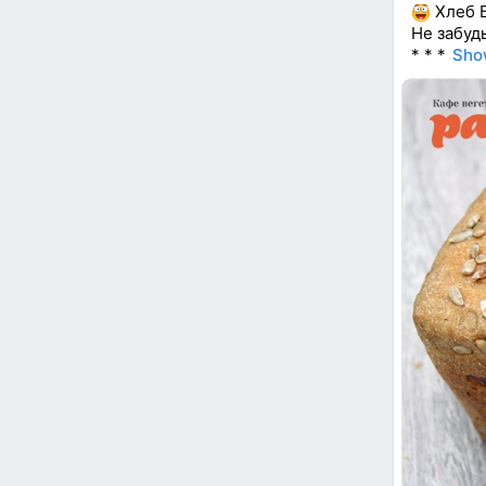
Хлеб 
Не забуд
* * *
Sho