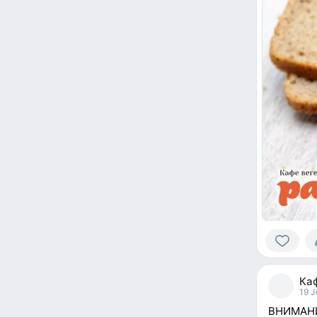
0
people
Ка
reacted
19 J
ВНИМАН