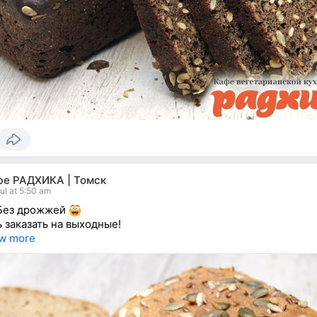
фе РАДХИКА | Томск
ul at 5:50 am
Без дрожжей
ь заказать на выходные!
w more