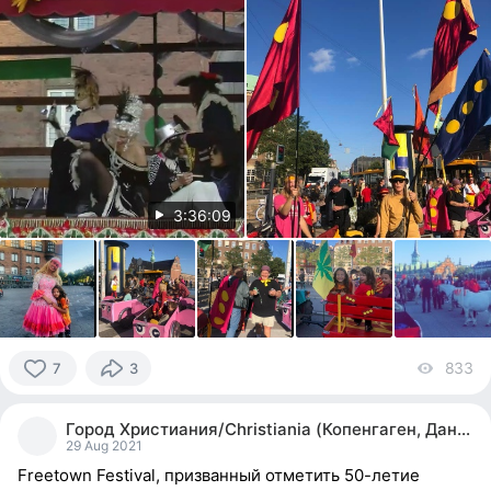
3:36:09
833
vi
7
3
7
people
Город Христиания/Christiania (Копенгаген, Дания)
reacted
29 Aug 2021
Freetown Festival, призванный отметить 50-летие