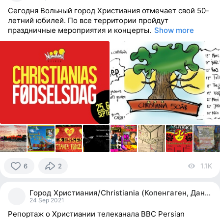
Сегодня Вольный город Христиания отмечает свой 50-
летний юбилей. По все территории пройдут
праздничные мероприятия и концерты.
Show more
1.1K
vi
6
2
6
people
Город Христиания/Christiania (Копенгаген, Дания)
reacted
24 Sep 2021
Репортаж о Христиании телеканала BBC Persian