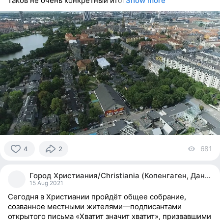
таков не очень конкретный итог
Show more
681
vi
4
2
4
people
Город Христиания/Christiania (Копенгаген, Дания)
reacted
15 Aug 2021
Сегодня в Христиании пройдёт общее собрание,
созванное местными жителями—подписантами
открытого письма «Хватит значит хватит», призвавшими