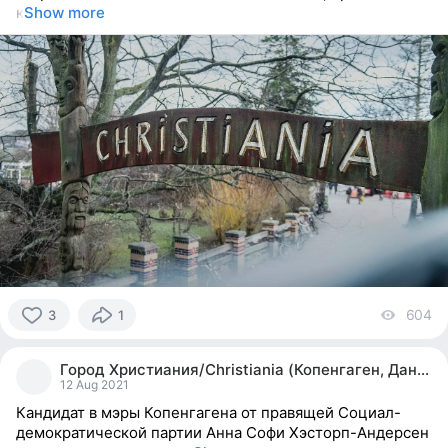
к
Show more
604
vi
3
1
3
people
Город Христиания/Christiania (Копенгаген, Дания)
reacted
12 Aug 2021
Кандидат в мэры Копенгагена от правящей Социал-
демократической партии Анна Софи Хэсторп-Андерсен