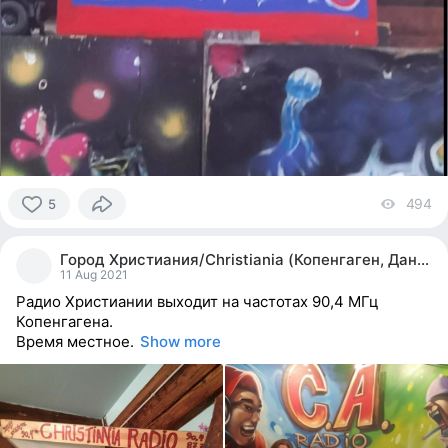
494
vi
5
5
people
Город Христиания/Christiania (Копенгаген, Дания)
reacted
11 Aug 2021
Радио Христиании выходит на частотах 90,4 МГц
Копенгагена.
Время местное.
Show more