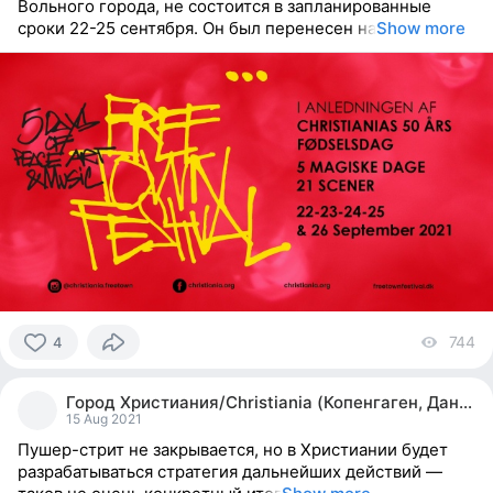
Вольного города, не состоится в запланированные
сроки 22-25 сентября. Он был перенесен на
Show more
744
vi
4
4
people
Город Христиания/Christiania (Копенгаген, Дания)
reacted
15 Aug 2021
Пушер-стрит не закрывается, но в Христиании будет
разрабатываться стратегия дальнейших действий —