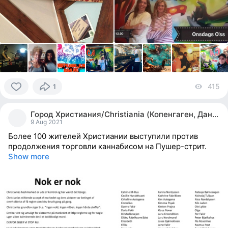
415
vi
1
0
people
Город Христиания/Christiania (Копенгаген, Дания)
reacted
9 Aug 2021
Более 100 жителей Христиании выступили против
продолжения торговли каннабисом на Пушер-стрит.
Show more