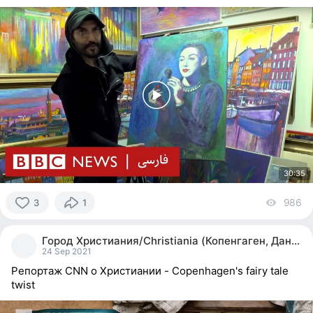
30:35
986
vi
3
1
3
people
Город Христиания/Christiania (Копенгаген, Дания)
reacted
24 Sep 2021
Репортаж CNN о Христиании - Copenhagen's fairy tale
twist