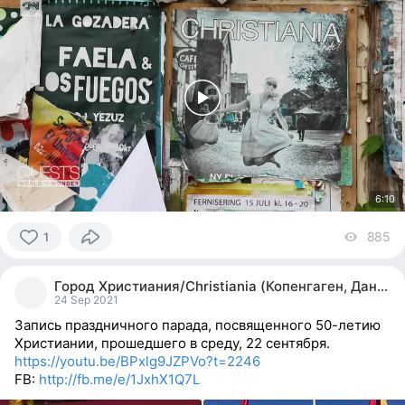
6:10
885
vi
1
1
person
Город Христиания/Christiania (Копенгаген, Дания)
reacted
24 Sep 2021
Запись праздничного парада, посвященного 50-летию
Христиании, прошедшего в среду, 22 сентября.
https://youtu.be/BPxlg9JZPVo?t=2246
FB:
http://fb.me/e/1JxhX1Q7L