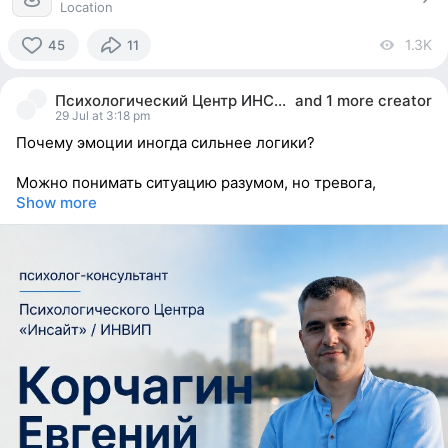
Location
1.3K
vi
45
11
45
people
Психологический Центр ИНСАЙТ
and
1 more creator
reacted
29 Jul at 3:18 pm
Почему эмоции иногда сильнее логики?
Можно понимать ситуацию разумом, но тревога,
Show more