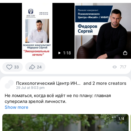
1:18
717
vi
33
24
33
people
Психологический Центр ИНСАЙТ
and
2 more creators
reacted
29 Jul at 9:03 pm
Не ломаться, когда всё идёт не по плану: главная
суперсила зрелой личности.
Show more
1/4