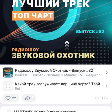
Радиошоу Звуковой Охотник - Выпуск #82
Podcast · Звуковой Охотник × Minatrix.FM - медиаплощадка
Какой трек заслуживает вершину чарта? Твой голос влияет на результат!
Poll
1.7K
vi
22
8
22
people
MARTYNYUK
and
3 more creators