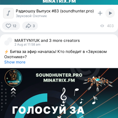
Радиошоу Выпуск #83 (soundhunter.pro)
Звуковой Охотник
403
vi
12
3
12
people
MARTYNYUK
and
3 more creators
reacted
2 Aug at 11:58 am
Битва за эфир началась! Кто победит в «Звуковом
Охотнике»?
Show more