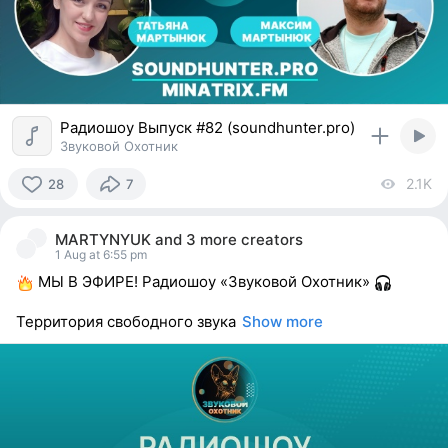
Радиошоу Выпуск #82 (soundhunter.pro)
Звуковой Охотник
2.1K
vi
28
7
28
people
MARTYNYUK
and
3 more creators
reacted
1 Aug at 6:55 pm
МЫ В ЭФИРЕ! Радиошоу «Звуковой Охотник»
Территория свободного звука
Show more