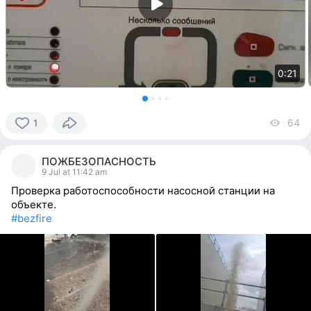
0:21
64
vi
1
1
person
ПОЖБЕЗОПАСНОСТЬ
reacted
9 Jul at 11:42 am
Проверка работоспособности насосной станции на
объекте.
#bezfire