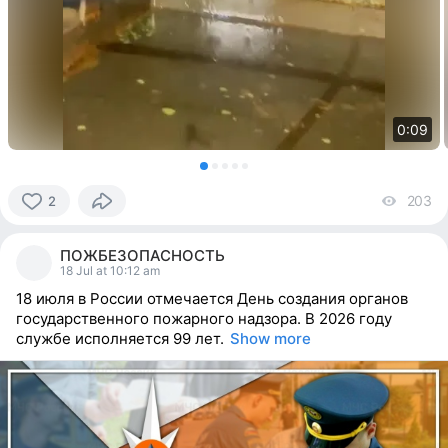
0:09
203
vi
2
2
people
ПОЖБЕЗОПАСНОСТЬ
reacted
18 Jul at 10:12 am
18 июля в России отмечается День создания органов
государственного пожарного надзора. В 2026 году
службе исполняется 99 лет.
Show more