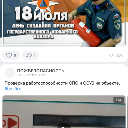
290
vi
8
1
8
people
ПОЖБЕЗОПАСНОСТЬ
reacted
16 Jul at 12:16 pm
Проверка работоспособности СПС и СОУЭ на объекте.
#bezfire
1/4