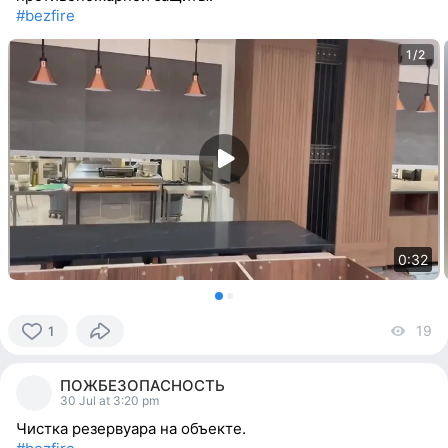
#bezfire
1/2
0:32
19
vi
1
1
person
ПОЖБЕЗОПАСНОСТЬ
reacted
30 Jul at 3:20 pm
Чистка резервуара на объекте.