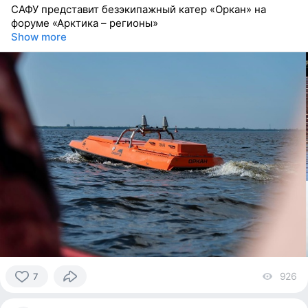
САФУ представит безэкипажный катер «Оркан» на
форуме «Арктика – регионы»
Show more
926
vi
7
7
people