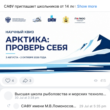
САФУ приглашает школьников от 14 лет,
Show more
415
vi
4
3
4
people
Высшая школа рыболовства и морских технологий
reacted
30 Jul at 3:38 pm
САФУ имени М.В.Ломоносова
29 Jul at 5:35 pm