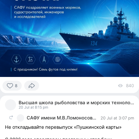
840
vi
8
8
people
Высшая школа рыболовства и морских технологий
reacted
20 Jul at 8:15 pm
САФУ имени М.В.Ломоносова
20 Jul at 3:07 pm
Не откладывайте перевыпуск «Пушкинской карты»