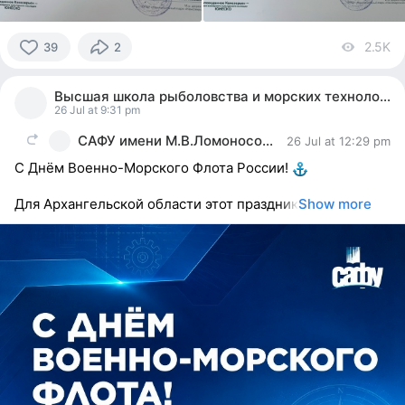
2.5K
vi
39
2
39
people
Высшая школа рыболовства и морских технологий
reacted
26 Jul at 9:31 pm
САФУ имени М.В.Ломоносова
26 Jul at 12:29 pm
С Днём Военно-Морского Флота России!
Для Архангельской области этот праздник
Show more