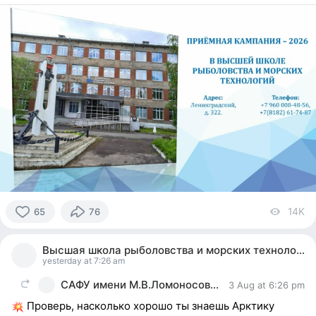
14K
vi
65
76
65
people
Высшая школа рыболовства и морских технологий
reacted
yesterday at 7:26 am
САФУ имени М.В.Ломоносова
3 Aug at 6:26 pm
Проверь, насколько хорошо ты знаешь Арктику