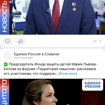
6
vi
0
people
Единая Россия в Славске
reacted
four hours ago
Председатель Фонда защиты детей Мария Львова-
Белова на форуме «Территория смыслов» рассказала
его участникам, что поддержка
Show more