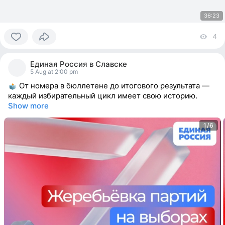
36:23
4
vi
0
people
Единая Россия в Славске
reacted
5 Aug at 2:00 pm
От номера в бюллетене до итогового результата —
каждый избирательный цикл имеет свою историю.
Show more
1/6