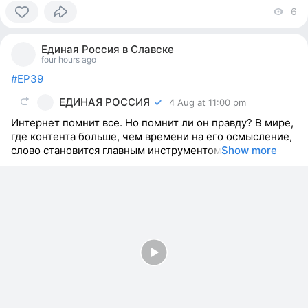
6
vi
0
people
Единая Россия в Славске
reacted
four hours ago
#ЕР39
ЕДИНАЯ РОССИЯ
4 Aug at 11:00 pm
Интернет помнит все. Но помнит ли он правду? В мире,
где контента больше, чем времени на его осмысление,
слово становится главным инструментом
Show more