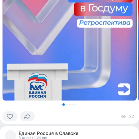
22
vi
0
people
Единая Россия в Славске
reacted
5 Aug at 1:26 pm