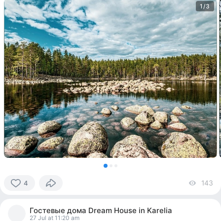
1/3
143
vi
4
4
people
Гостевые дома Dream House in Karelia
reacted
27 Jul at 11:20 am