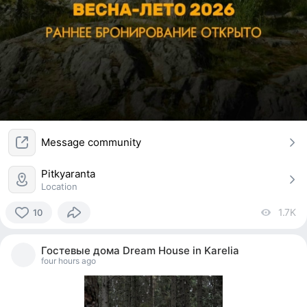
Message community
Pitkyaranta
Location
1.7K
vi
10
10
people
Гостевые дома Dream House in Karelia
reacted
four hours ago