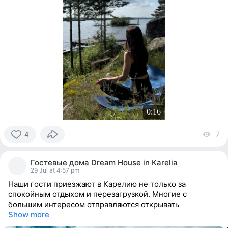
0:16
7
vi
4
4
people
Гостевые дома Dream House in Karelia
reacted
29 Jul at 4:57 pm
Наши гости приезжают в Карелию не только за
спокойным отдыхом и перезагрузкой. Многие с
большим интересом отправляются открывать
Show more