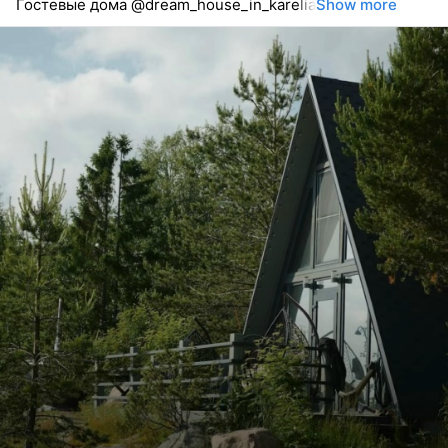
Гостевые дома @dream_house_in_karelia
Show more