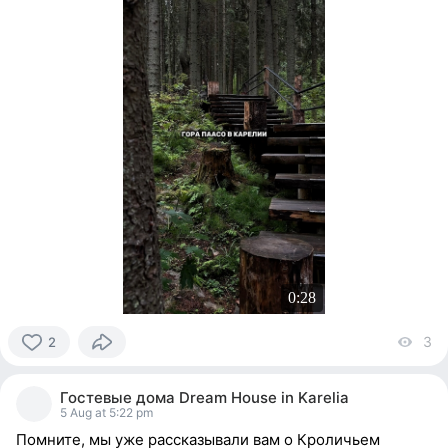
0:28
3
vi
2
2
people
Гостевые дома Dream House in Karelia
reacted
5 Aug at 5:22 pm
Помните, мы уже рассказывали вам о Кроличьем