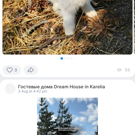
56
vi
3
3
people
Гостевые дома Dream House in Karelia
reacted
3 Aug at 4:42 pm