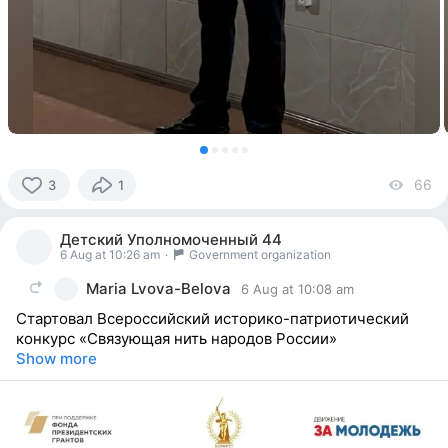
66
vi
3
1
3
people
Детский Уполномоченный 44
reacted
6 Aug at 10:26 am
·
Government organization
Maria Lvova-Belova
6 Aug at 10:08 am
Стартовал Всероссийский историко-патриотический
конкурс «Связующая нить народов России»
Show more