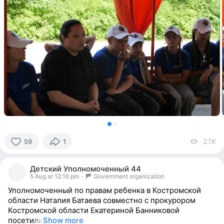
2.1K
vi
59
1
59
people
Детский Уполномоченный 44
reacted
5 Aug at 12:16 pm
·
Government organization
Уполномоченный по правам ребенка в Костромской
области Наталия Батаева совместно с прокурором
Костромской области Екатериной Банниковой
посетили
Show more