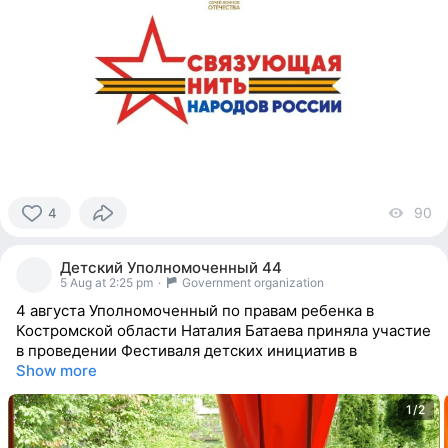
90
vi
4
4
people
Детский Уполномоченный 44
reacted
5 Aug at 2:25 pm
·
Government organization
4 августа Уполномоченный по правам ребенка в
Костромской области Наталия Батаева приняла участие
в проведении Фестиваля детских инициатив в
Show more
1/2