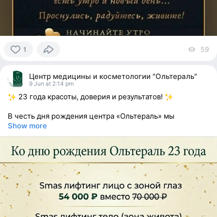
59
vi
1
1
person
Центр медицины и косметологии "Ольтераль"
reacted
9 Jun at 2:14 pm
23 года красоты, доверия и результатов!
В честь дня рождения центра «Ольтераль» мы
Show more