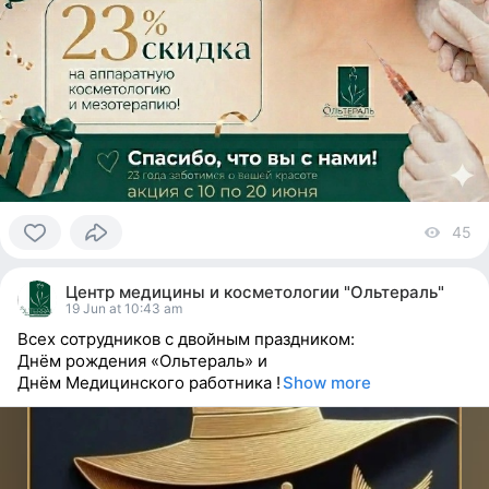
45
vi
0
people
Центр медицины и косметологии "Ольтераль"
reacted
19 Jun at 10:43 am
Всех сотрудников с двойным праздником:
Днём рождения «Ольтераль» и
Днём Медицинского работника !
Show more