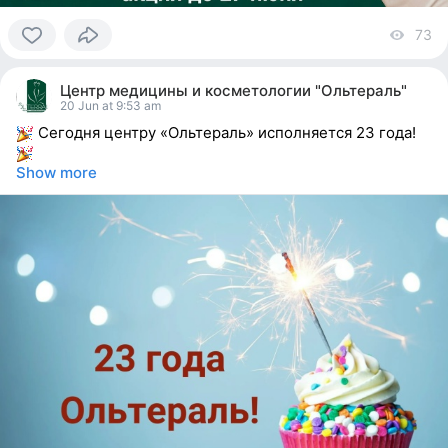
73
vi
0
people
Центр медицины и косметологии "Ольтераль"
reacted
20 Jun at 9:53 am
Сегодня центру «Ольтераль» исполняется 23 года!
Show more