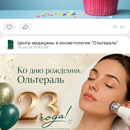
60
vi
0
people
Центр медицины и косметологии "Ольтераль"
reacted
19 Jun at 10:43 am