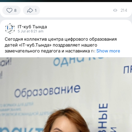
214
vi
8
1
8
people
IT-куб Тында
reacted
5 Jul at 6:21 am
Сегодня коллектив центра цифрового образования
детей «IT-куб.Тында» поздравляет нашего
замечательного педагога и наставника по
Show more