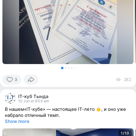
282
vi
3
3
people
IT-куб Тында
reacted
10 Jun at 9:03 am
В нашем«IT-кубе» — настоящее IT-лето
, и оно уже
набрало отличный темп.
Show more
1/10