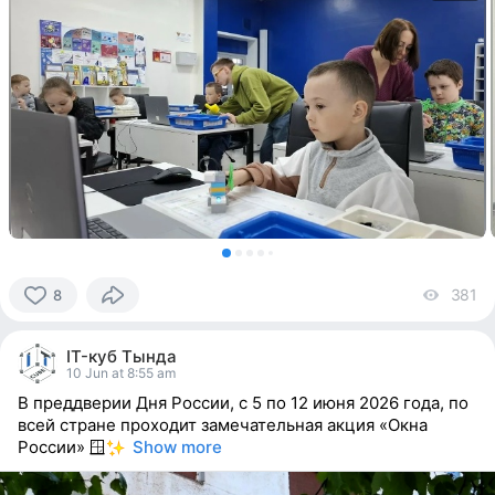
381
vi
8
8
people
IT-куб Тында
reacted
10 Jun at 8:55 am
В преддверии Дня России, с 5 по 12 июня 2026 года, по
всей стране проходит замечательная акция «Окна
России» 🪟
Show more