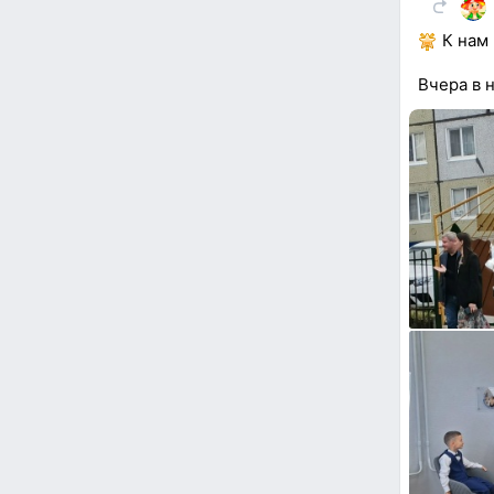
К нам 
Вчера в 