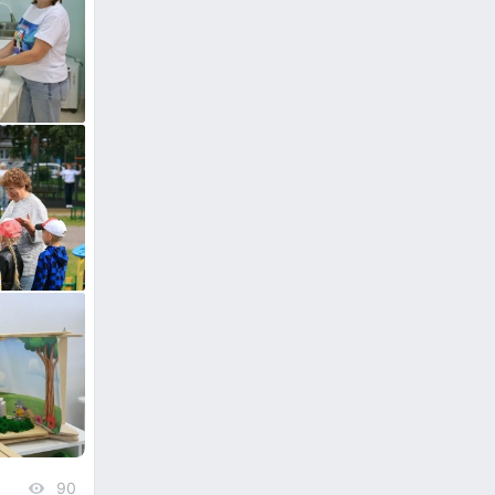
90
views