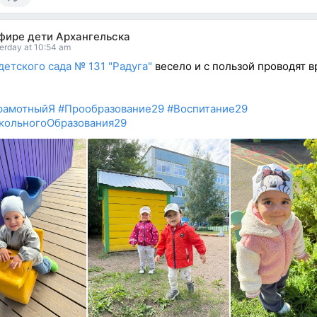
эфире дети Архангельска
erday at 10:54 am
детского сада № 131 "Радуга"
весело и с пользой проводят в
рамотныйЯ
#Прообразование29
#Воспитание29
кольногоОбразования29