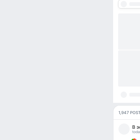
1,947 POS
В 
toda