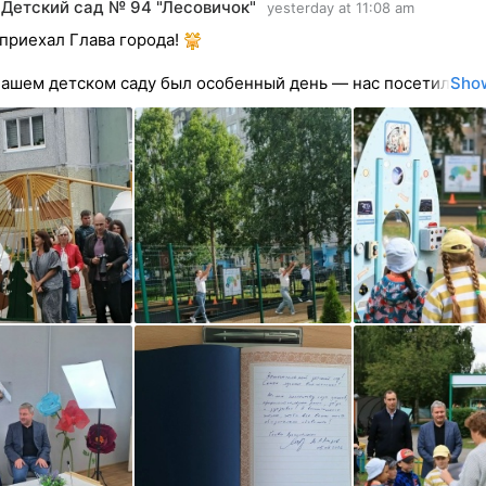
Детский сад № 94 "Лесовичок"
yesterday at 11:08 am
приехал Глава города!
нашем детском саду был особенный день — нас посетил
Sho