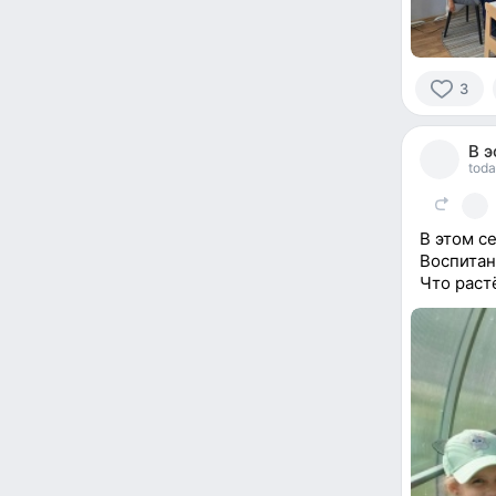
3
3
people
В 
reacted
toda
В этом с
Воспитан
Что раст