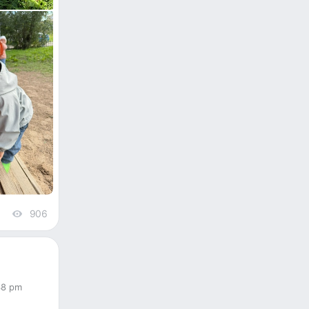
906
views
38 pm