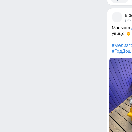
5
people
В 
reacted
yest
Малыши
улице
#Медиаг
#ГодДош