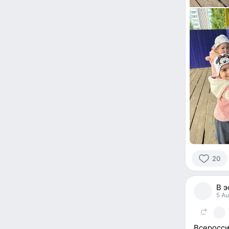
20
20
people
В 
reacted
5 Au
Всеросси