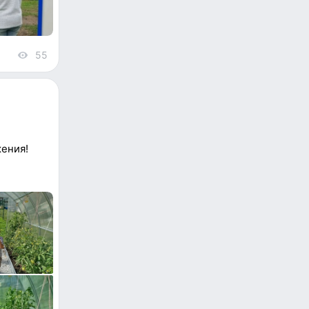
55
views
жения!
.