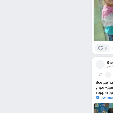
8
8
people
В 
reacted
yest
Все детс
учрежден
территор
Show mo