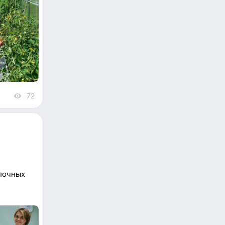
72
views
лочных