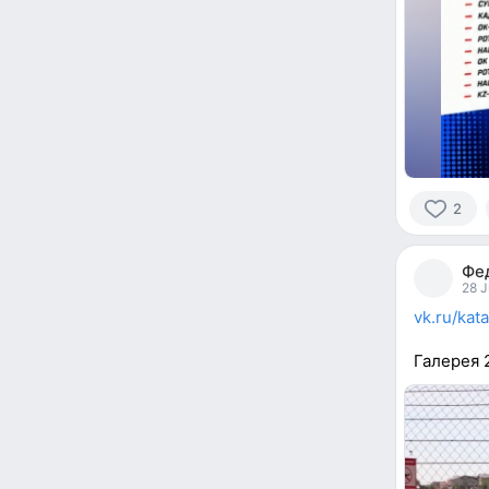
2
2
people
Фе
reacted
28 J
vk.ru/kat
Галерея 2