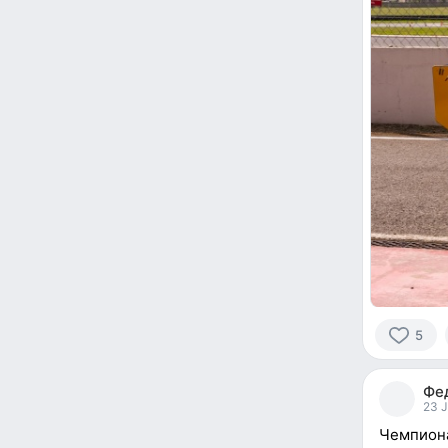
5
5
people
Фе
reacted
23 J
Чемпиона