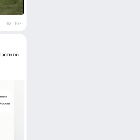
167
views
ласти по