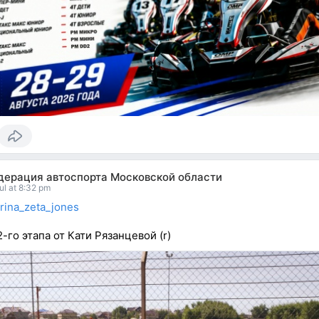
дерация автоспорта Московской области
ul at 8:32 pm
arina_zeta_jones
-го этапа от Кати Рязанцевой (r)