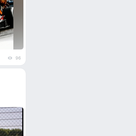
96
views