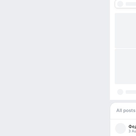
All posts
Фе
3 Au