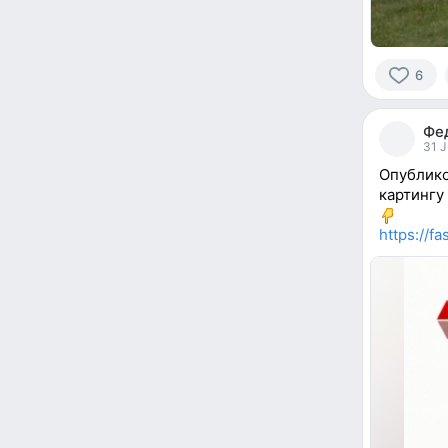
6
6
people
Фе
reacted
31 J
Опублико
картингу
https://f