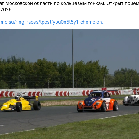
т Московской области по кольцевым гонкам. Открыт приём
 2026!
asmo.su/ring-races/tpost/ypu0n5t5y1-chempion..