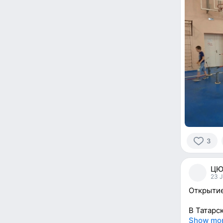
3
3
people
ЦЮ
reacted
23 J
Открытие
В Татарс
Show mo