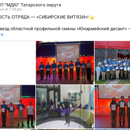
П "МДЮ" Татарского округа
un at 7:29 pm
СТЬ ОТРЯДА — «СИБИРСКИЕ ВИТЯЗИ»!
аезд областной профильной смены «Юнармейский десант»
re