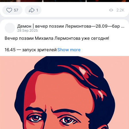
2.2K
vi
57
1
57
people
Демон | вечер поэзии Лермонтова—28.09—бар Земля
reacted
28 Sep 2025
Вечер поэзии Михаила Лермонтова уже сегодня!
16.45 — запуск зрителей
Show more