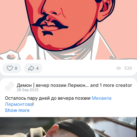
536
vi
9
4
9
people
Демон | вечер поэзии Лермонтова—28.09—бар Земля
and
1 more creator
reacted
26 Sep 2025
Осталось пару дней до вечера поэзии
Михаила
Лермонтова
!
Show more