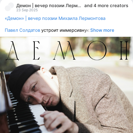
people
Демон | вечер поэзии Лермонтова—28.09—бар Земля
and
4 more creators
reacted
23 Sep 2025
«Демон» | вечер поэзии Михаила Лермонтова
Павел Солдатов
устроит иммерсивную
Show more