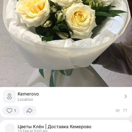
Kemerovo
Location
71
vi
1
1
person
Цветы Клён | Доставка Кемерово
reacted
13 Feb at 5:00 am