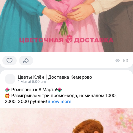
53
vi
0
people
Цветы Клён | Доставка Кемерово
reacted
1 Mar at 5:00 am
Розыгрыш к 8 Марта!
Разыгрываем три промо-кода, номиналом 1000,
2000, 3000 рублей!
Show more