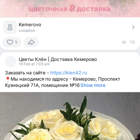
Kemerovo
Location
76
vi
1
1
person
Цветы Клён | Доставка Кемерово
reacted
19 Feb at 7:05 am
Заказать на сайте -
https://klen42.ru
Мы находимся по адресу - Кемерово, Проспект
Кузнецкий 71А, помещение №16
Show more