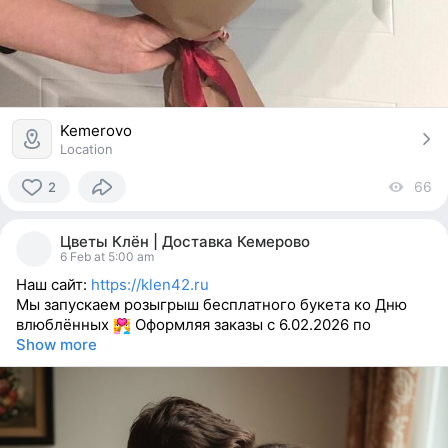
Kemerovo
Location
66
vi
2
2
people
Цветы Клён | Доставка Кемерово
reacted
6 Feb at 5:00 am
Наш сайт:
https://klen42.ru
Мы запускаем розыгрыш бесплатного букета ко Дню
влюблённых
Оформляя заказы с 6.02.2026 по
Show more