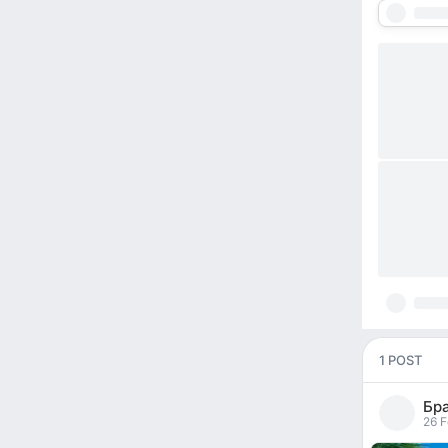
1 POST
Бр
26 F