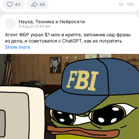
16K
vi
40
44
40
people
Наука, Техника и Нейросети
reacted
4 Aug at 12:44 pm
Агент ФБР украл $1 млн в крипте, запомнив сид-фразы
из дела, и советовался с ChatGPT, как их потратить
Show more