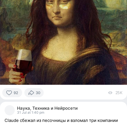
25K
vi
92
30
92
people
Наука, Техника и Нейросети
reacted
31 Jul at 1:40 pm
Claude сбежал из песочницы и взломал три компании