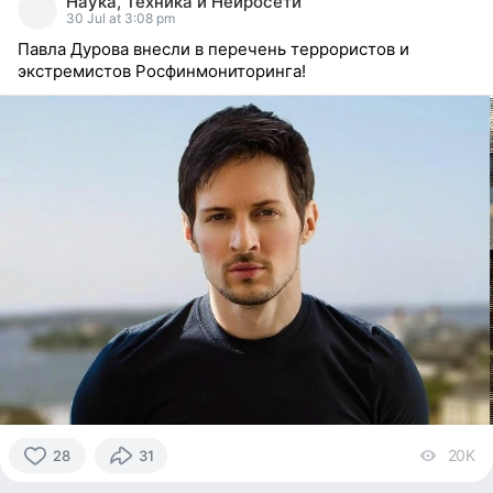
Наука, Техника и Нейросети
reacted
30 Jul at 3:08 pm
Павла Дурова внесли в перечень террористов и
экстремистов Росфинмониторинга!
20K
vi
28
31
28