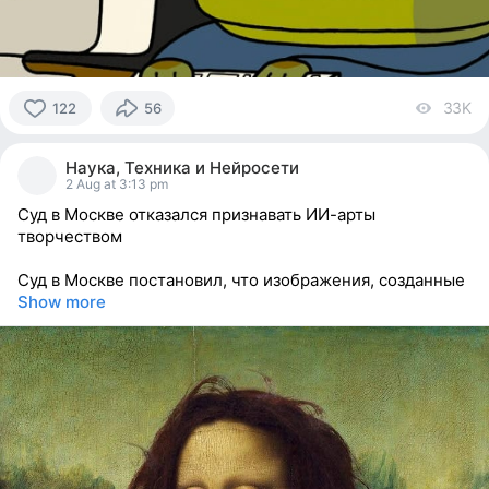
33K
vi
122
56
122
people
Наука, Техника и Нейросети
reacted
2 Aug at 3:13 pm
Суд в Москве отказался признавать ИИ-арты
творчеством
Суд в Москве постановил, что изображения, созданные
Show more