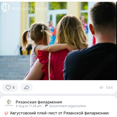
544
vi
8
8
people
Рязанская филармония
reacted
4 Aug at 11:28 am
·
Government organization
Августовский плей-лист от Рязанской филармонии: