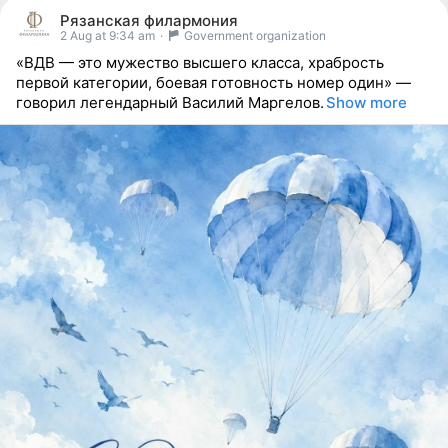
people
Рязанская филармония
reacted
2 Aug at 9:34 am
·
Government organization
«ВДВ — это мужество высшего класса, храбрость
первой категории, боевая готовность номер один» —
говорил легендарный Василий Маргелов.
Show more