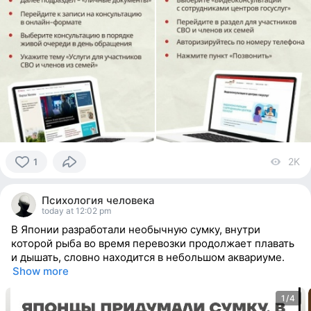
2K
vi
1
1
person
Психология человека
reacted
today at 12:02 pm
В Японии разработали необычную сумку, внутри
которой рыба во время перевозки продолжает плавать
и дышать, словно находится в небольшом аквариуме.
Show more
1/4