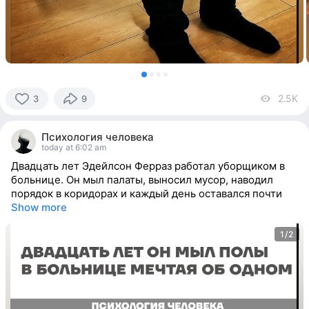
2.5K
vi
3
9
3
people
Психология человека
reacted
today at 6:02 am
Двадцать лет Эдейлсон Ферраз работал уборщиком в
больнице. Он мыл палаты, выносил мусор, наводил
порядок в коридорах и каждый день оставался почти
Show more
1/2