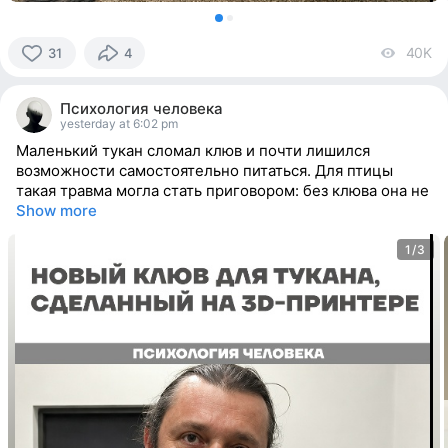
40K
vi
31
4
31
people
Психология человека
reacted
yesterday at 6:02 pm
Маленький тукан сломал клюв и почти лишился
возможности самостоятельно питаться. Для птицы
такая травма могла стать приговором: без клюва она не
Show more
1/3