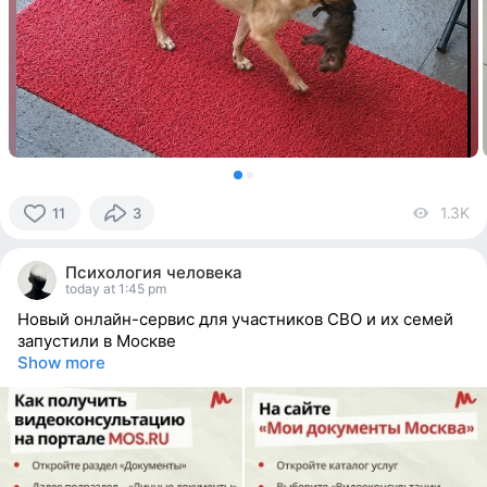
1.3K
vi
11
3
11
people
Психология человека
reacted
today at 1:45 pm
Новый онлайн-сервис для участников СВО и их семей
запустили в Москве
Show more