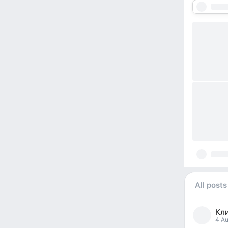
All posts
Кл
4 Au