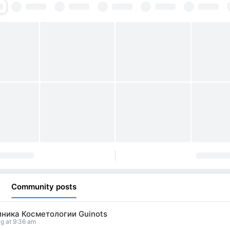
Community posts
иника Косметологии Guinots
g at 9:36 am