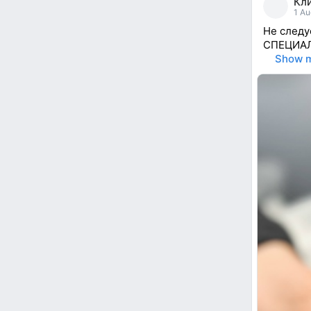
Кл
reacted
1 Au
Не следу
СПЕЦИА
⠀
Show 