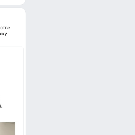
естве
ожу