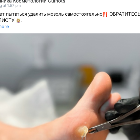
иника Косметологии Guinots
g at 1:57 pm
ет пытаться удалить мозоль самостоятельно
ОБРАТИТЕСЬ
ЛИСТУ
.
more