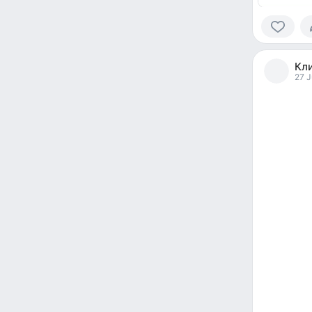
0
people
Кл
reacted
27 J