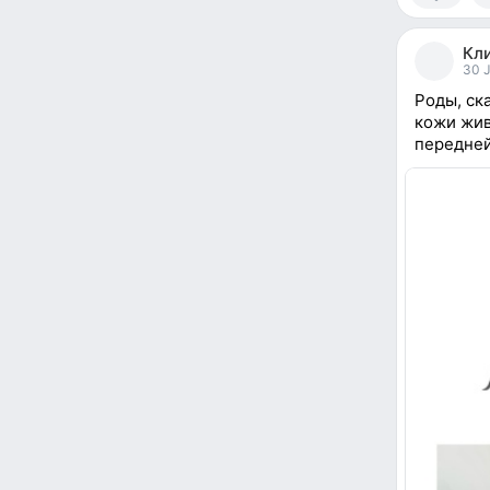
0
people
Кл
reacted
30 J
Роды, ска
кожи жив
передней