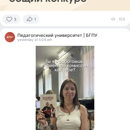
166
vi
3
1
3
people
Педагогический университет | БГПУ
reacted
yesterday at 5:04 am