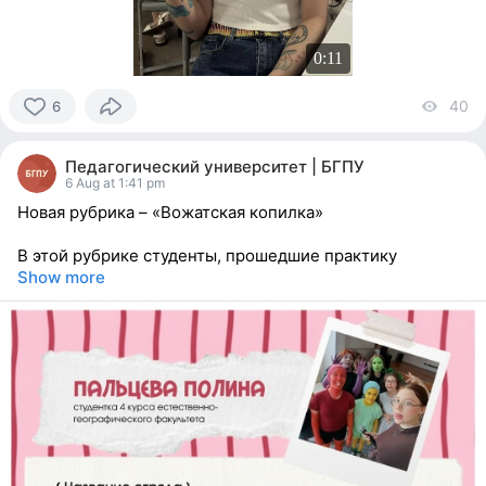
0:11
40
vi
6
6
people
Педагогический университет | БГПУ
reacted
6 Aug at 1:41 pm
Новая рубрика – «Вожатская копилка»
В этой рубрике студенты, прошедшие практику
Show more