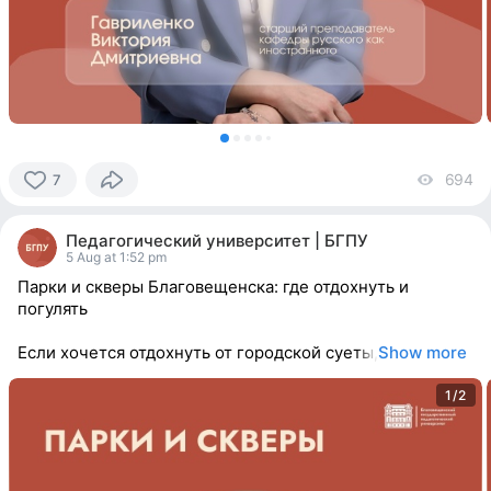
694
vi
7
7
people
Педагогический университет | БГПУ
reacted
5 Aug at 1:52 pm
Парки и скверы Благовещенска: где отдохнуть и
погулять
Если хочется отдохнуть от городской суеты,
Show more
1/2