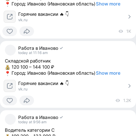
Город: Иваново (Ивановская область)
Show more
Горячие вакансии 🔥 👇
vk.ru
1K
vi
0
people
Работа в Иваново
reacted
today at 11:16 am
Складской работник
120 100 – 144 100 ₽
Город: Иваново (Ивановская область)
Show more
Горячие вакансии 🔥 👇
vk.ru
1.2K
vi
0
people
Работа в Иваново
reacted
today at 9:56 am
Водитель категории С