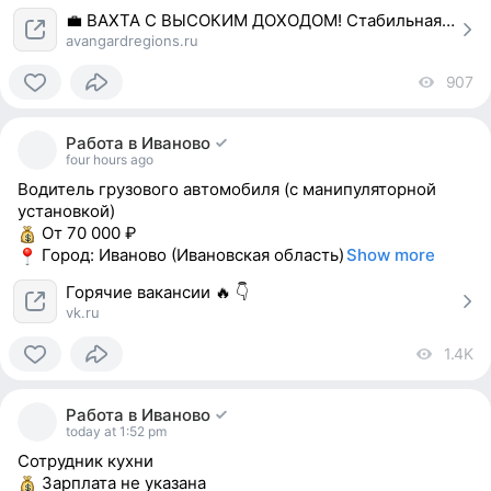
💼 ВАХТА С ВЫСОКИМ ДОХОДОМ! Стабильная работа с достойной...
avangardregions.ru
907
vi
0
people
Работа в Иваново
reacted
four hours ago
Водитель грузового автомобиля (с манипуляторной
установкой)
От 70 000 ₽
Город: Иваново (Ивановская область)
Show more
Горячие вакансии 🔥 👇
vk.ru
1.4K
vi
0
people
Работа в Иваново
reacted
today at 1:52 pm
Сотрудник кухни
Зарплата не указана