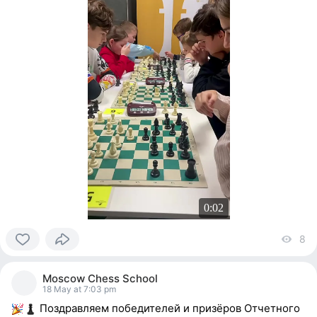
0:02
8
vi
0
people
Moscow Chess School
reacted
18 May at 7:03 pm
Поздравляем победителей и призёров Отчетного