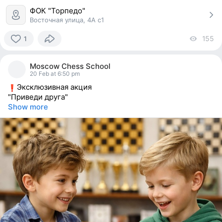
ФОК "Торпедо"
Восточная улица, 4А с1
155
vi
1
1
person
Moscow Chess School
reacted
20 Feb at 6:50 pm
Эксклюзивная акция
"Приведи друга"
Show more