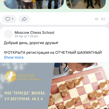
92
vi
1
1
person
Moscow Chess School
reacted
29 Apr at 1:39 pm
Добрый день, дорогие друзья!
🩵ОТКРЫТА регистрация на ОТЧЕТНЫЙ ШАХМАТНЫЙ
Show more