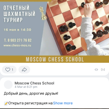
94
vi
1
1
person
Moscow Chess School
reacted
4 Mar at 6:21 pm
Добрый день, дорогие друзья!
Открыта регистрация на
Show more