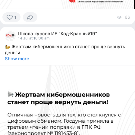
66
vi
1
1
person
Школа курсов ИБ "Код:Красный19"
reacted
14 Jul at 10:00 am
Жертвам кибермошенников станет проще вернуть
деньги
Show more