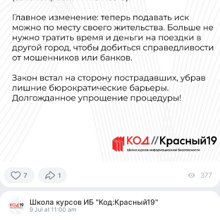
377
vi
7
1
7
people
Школа курсов ИБ "Код:Красный19"
reacted
9 Jul at 11:00 am