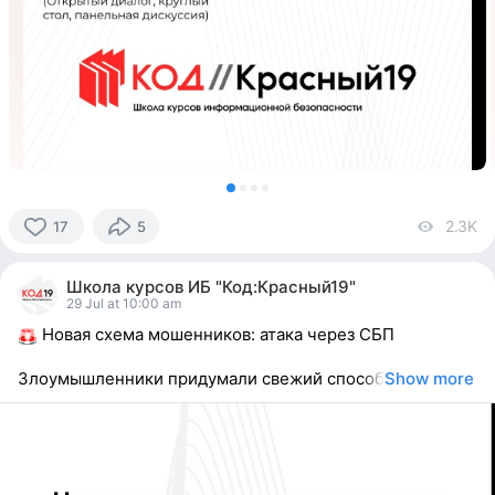
2.3K
vi
17
5
17
people
Школа курсов ИБ "Код:Красный19"
reacted
29 Jul at 10:00 am
Новая схема мошенников: атака через СБП
Злоумышленники придумали свежий способ
Show more