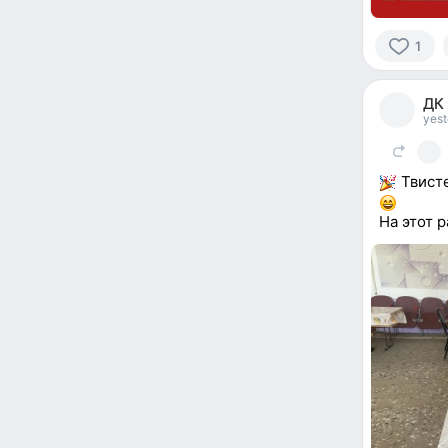
1
1
person
ДК
reacted
yest
Твисте
На этот 