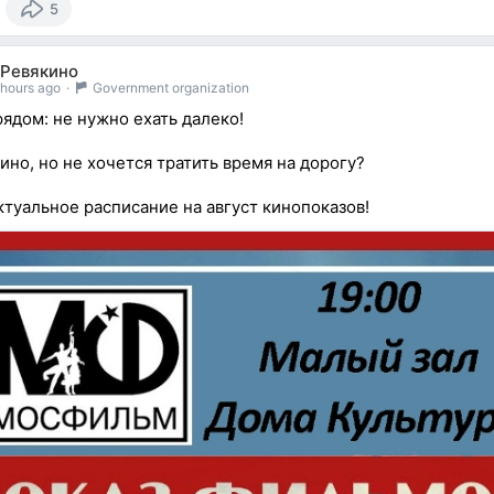
5
 Ревякино
 hours ago
·
Government organization
ядом: не нужно ехать далеко!
ино, но не хочется тратить время на дорогу?
ктуальное расписание на август кинопоказов!