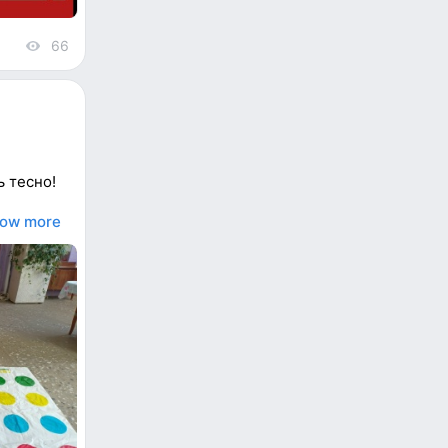
66
views
ь тесно!
ow more