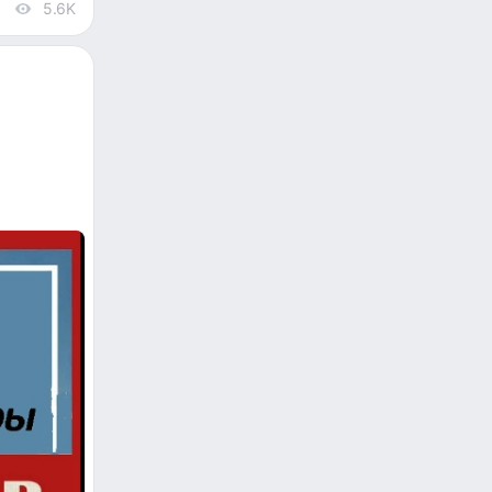
5.6K
views