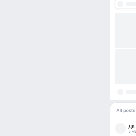
All posts
ДК
pos
5 Ma