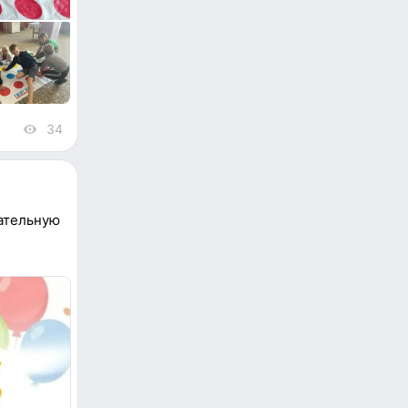
34
views
кательную
и