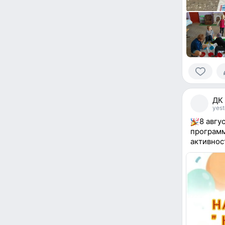
0
people
ДК
reacted
yest
8 авгу
программ
активнос