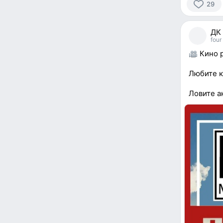
29
29
people
ДК
reacted
four
Кино р
Любите к
Ловите а