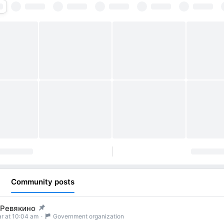
Community posts
 Ревякино
t pinned
r at 10:04 am
·
Government organization