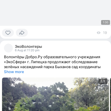
1:30
19
vi
0
people
ЭкоВолонтеры
reacted
6 Aug at 11:20 pm
Волонтёры Добро.Ру образовательного учреждения
«ЭкоСфера» г. Липецка продолжают обследование
зелёных насаждений парка Быханов сад координаты
Show more
1/7