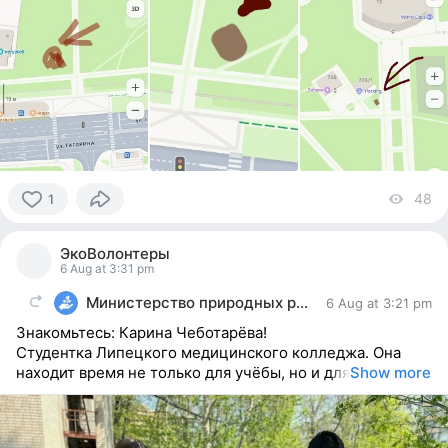
48
vi
1
1
person
ЭкоВолонтеры
reacted
6 Aug at 3:31 pm
Министерство природных ресурсов и экологии
6 Aug at 3:21 pm
Знакомьтесь: Карина Чеботарёва!
Студентка Липецкого медицинского колледжа. Она
находит время не только для учёбы, но и для
Show more