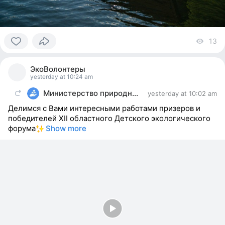
13
vi
0
people
ЭкоВолонтеры
reacted
yesterday at 10:24 am
Министерство природных ресурсов и экологии
yesterday at 10:02 am
Делимся с Вами интересными работами призеров и
победителей XII областного Детского экологического
форума
Show more