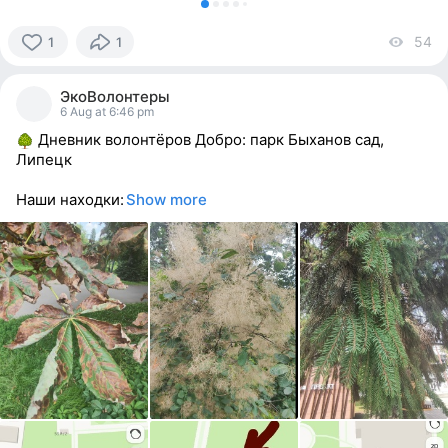
54
vi
1
1
1
person
ЭкоВолонтеры
reacted
6 Aug at 6:46 pm
Дневник волонтёров Добро: парк Быханов сад,
Липецк
Наши находки:
Show more