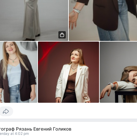
ограф Рязань Евгений Голиков
erday at 4:02 pm