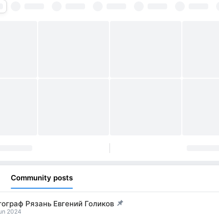
Community posts
ограф Рязань Евгений Голиков
t pinned
Jun 2024