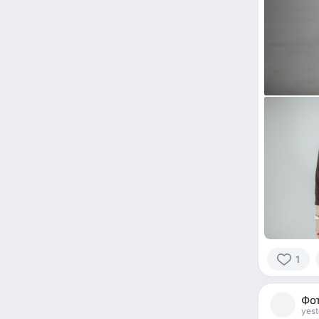
1
1
person
Фот
reacted
yest