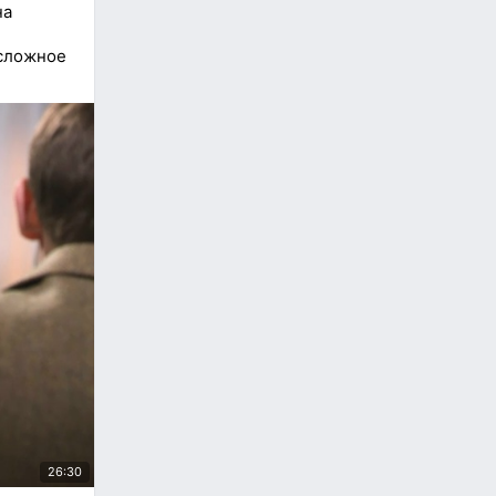
на
 сложное
26:30