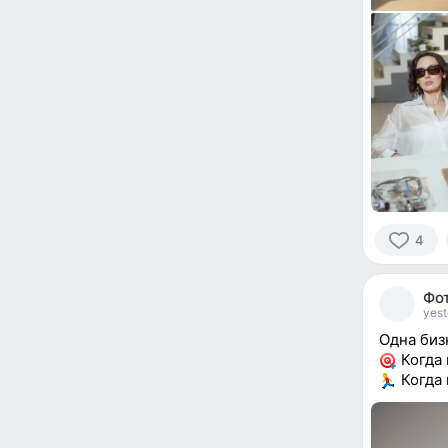
4
4
people
Фот
reacted
yest
Одна биз
Когда 
Когда 