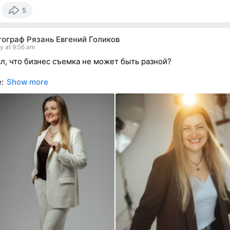
5
ограф Рязань Евгений Голиков
y at 9:56 am
ал, что бизнес съемка не может быть разной?
е:
Show more