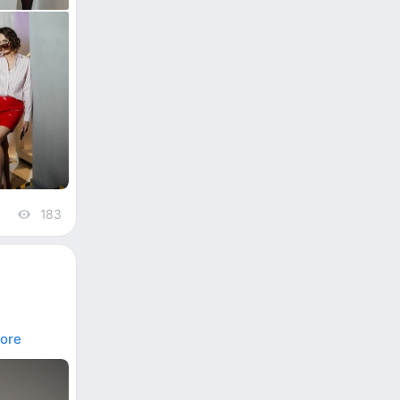
183
views
ore