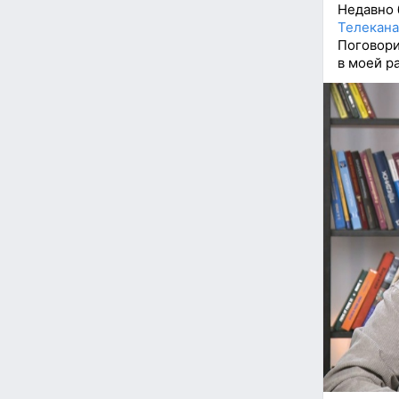
Недавно 
Телекан
Поговори
в моей р