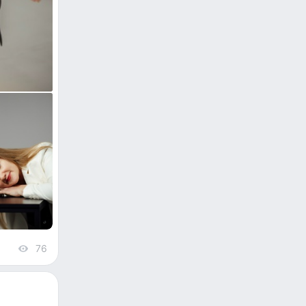
76
views