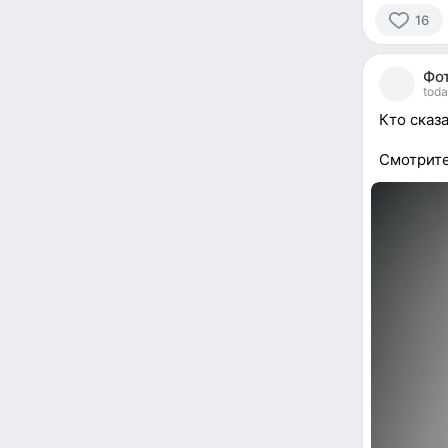
16
16
people
Фот
reacted
toda
Кто сказ
Смотрит