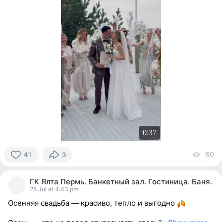
0:37
80
vi
41
3
41
people
ГК Ялта Пермь. Банкетный зал. Гостиница. Баня.
reacted
28 Jul at 4:43 pm
Осенняя свадьба — красиво, тепло и выгодно