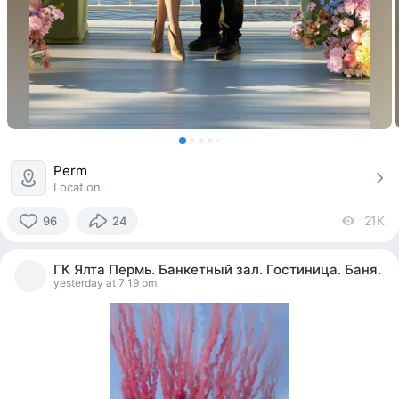
Perm
Location
21K
vi
96
24
96
people
ГК Ялта Пермь. Банкетный зал. Гостиница. Баня.
reacted
yesterday at 7:19 pm