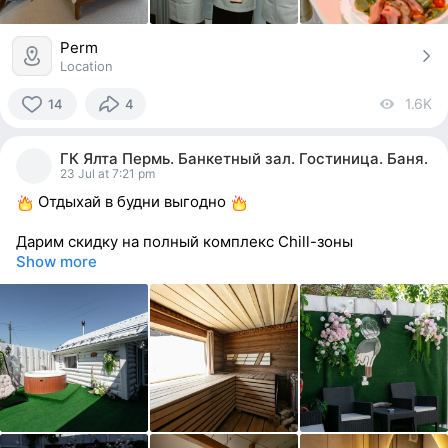
Perm
Location
1.6K
vi
14
4
14
people
ГК Ялта Пермь. Банкетный зал. Гостиница. Баня.
reacted
23 Jul at 7:21 pm
Отдыхай в будни выгодно
Дарим скидку на полный комплекс Chill-зоны
Show more