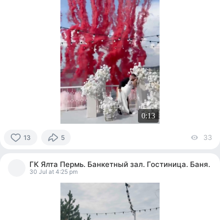
0:13
33
vi
13
5
13
people
ГК Ялта Пермь. Банкетный зал. Гостиница. Баня.
reacted
30 Jul at 4:25 pm