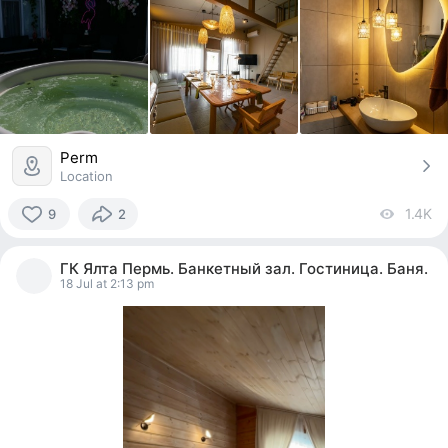
Perm
Location
1.4K
vi
9
2
9
people
ГК Ялта Пермь. Банкетный зал. Гостиница. Баня.
reacted
18 Jul at 2:13 pm