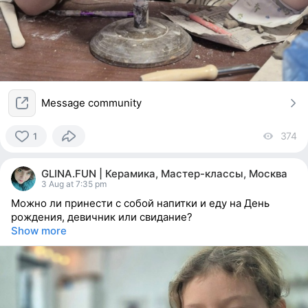
Message community
374
vi
1
1
person
GLINA.FUN | Керамика, Мастер-классы, Москва
reacted
3 Aug at 7:35 pm
Можно ли принести с собой напитки и еду на День
рождения, девичник или свидание?
Show more