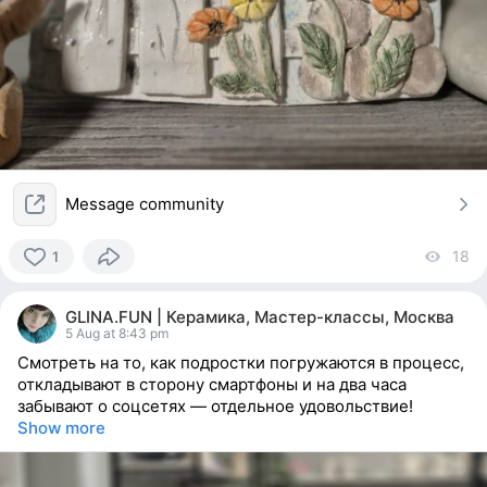
Message community
18
vi
1
1
person
GLINA.FUN | Керамика, Мастер-классы, Москва
reacted
5 Aug at 8:43 pm
Смотреть на то, как подростки погружаются в процесс,
откладывают в сторону смартфоны и на два часа
забывают о соцсетях — отдельное удовольствие!
Show more