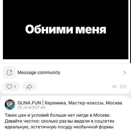
Message community
213
vi
1
1
person
GLINA.FUN | Керамика, Мастер-классы, Москва
reacted
29 Jul at 8:37 am
Таких цен и условий больше нет нигде в Москве.
Давайте честно: сколько раз вы видели в соцсетях
идеальную, эстетичную посуду необычной формы