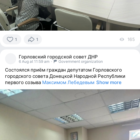
165
vi
1
1
1
person
Горловский городской совет ДНР
reacted
6 Aug at 11:59 am
·
Government organization
Состоялся приём граждан депутатом Горловского
городского совета Донецкой Народной Республики
первого созыва
Максимом Лебедевым
Show more