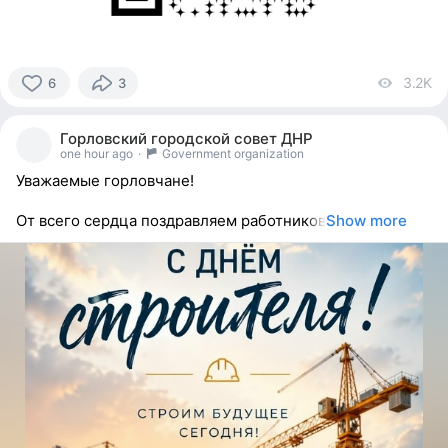
3.2K
vi
6
3
6
people
Горловский городской совет ДНР
reacted
one hour ago
·
Government organization
Уважаемые горловчане!
От всего сердца поздравляем работников
Show more