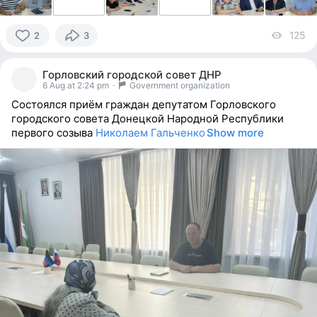
125
vi
2
3
2
people
Горловский городской совет ДНР
reacted
6 Aug at 2:24 pm
·
Government organization
Состоялся приём граждан депутатом Горловского
городского совета Донецкой Народной Республики
первого созыва
Николаем Гальченко
Show more