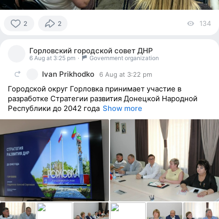
134
vi
2
2
2
people
Горловский городской совет ДНР
reacted
6 Aug at 3:25 pm
·
Government organization
Ivan Prikhodko
6 Aug at 3:22 pm
Городской округ Горловка принимает участие в
разработке Стратегии развития Донецкой Народной
Республики до 2042 года
Show more